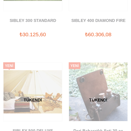
SIBLEY 300 STANDARD
SIBLEY 400 DIAMOND FIRE
₺30.125,60
₺60.306,08
YENI
YENI
ÜRÜN
ÜRÜN
TÜKENDI
TÜKENDI
SIBLEY 500 DELUXE
Deri Baharatlık Seti 30 cc