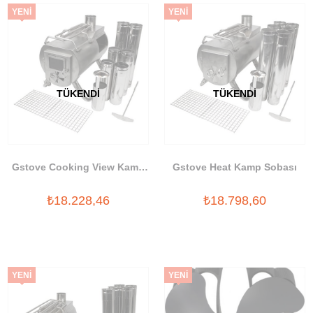
YENI
YENI
ÜRÜN
ÜRÜN
TÜKENDI
TÜKENDI
Gstove Cooking View Kamp
Gstove Heat Kamp Sobası
Sobası
₺18.228,46
₺18.798,60
YENI
YENI
ÜRÜN
ÜRÜN