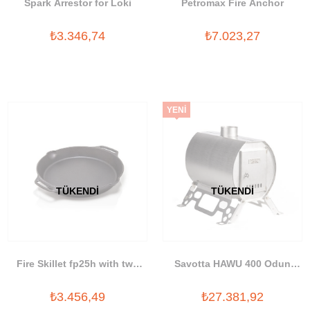
Spark Arrestor for Loki
Petromax Fire Anchor
₺3.346,74
₺7.023,27
YENI
ÜRÜN
TÜKENDI
TÜKENDI
Fire Skillet fp25h with two
Savotta HAWU 400 Odun
handles
Sobası
₺3.456,49
₺27.381,92