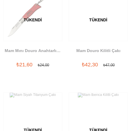
TÜKENDI
TÜKENDI
Mam Mını Douro Anahtarlıklı
Mam Douro Kilitli Çakı
Çakı
₺21,60
₺42,30
₺24,00
₺47,00
TÜKENDI
TÜKENDI