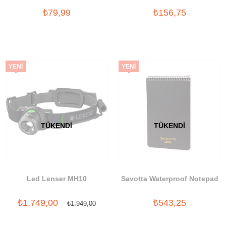
₺79,99
₺156,75
YENI
YENI
ÜRÜN
ÜRÜN
TÜKENDI
TÜKENDI
Led Lenser MH10
Savotta Waterproof Notepad
₺1.749,00
₺543,25
₺1.949,00