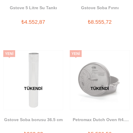
Gstove 5 Litre Su Tankı
Gstove Soba Fırını
₺4.552,87
₺8.555,72
YENI
YENI
ÜRÜN
ÜRÜN
TÜKENDI
TÜKENDI
Gstove Soba borusu 36.5 cm
Petromax Dutch Oven ft4.5
Düz Taban