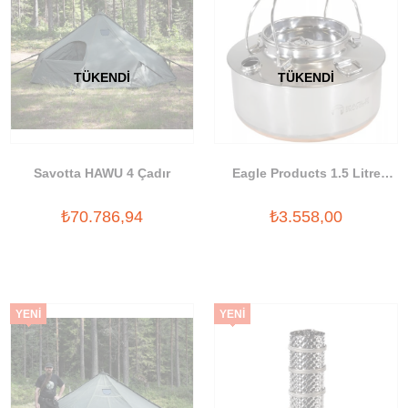
TÜKENDI
TÜKENDI
Savotta HAWU 4 Çadır
Eagle Products 1.5 Litre
Kettle
₺70.786,94
₺3.558,00
YENI
YENI
ÜRÜN
ÜRÜN