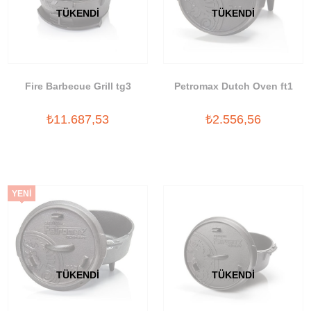
TÜKENDI
TÜKENDI
Fire Barbecue Grill tg3
Petromax Dutch Oven ft1
₺11.687,53
₺2.556,56
YENI
ÜRÜN
TÜKENDI
TÜKENDI