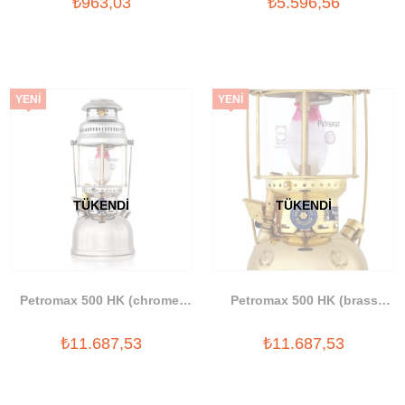
₺963,03
₺5.596,56
YENI
YENI
ÜRÜN
ÜRÜN
TÜKENDI
TÜKENDI
Petromax 500 HK (chrome)
Petromax 500 HK (brass
(829/500)
polished)
₺11.687,53
₺11.687,53