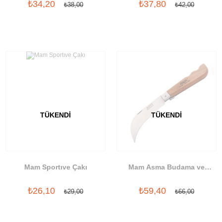
₺34,20
₺37,80
₺38,00
₺42,00
TÜKENDI
TÜKENDI
Mam Sportıve Çakı
Mam Asma Budama ve
Kesme Çakısı
₺26,10
₺59,40
₺29,00
₺66,00