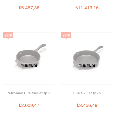
₺5.487,36
₺11.413,16
YENI
YENI
ÜRÜN
ÜRÜN
TÜKENDI
TÜKENDI
Petromax Fire Skillet fp20
Fire Skillet fp25
₺2.009,47
₺3.456,49