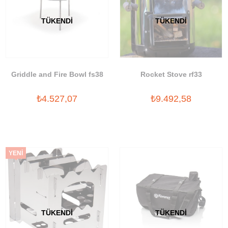
TÜKENDI
TÜKENDI
Griddle and Fire Bowl fs38
Rocket Stove rf33
₺4.527,07
₺9.492,58
YENI
ÜRÜN
TÜKENDI
TÜKENDI