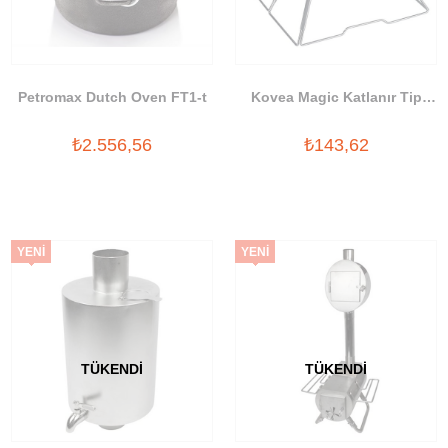
Petromax Dutch Oven FT1-t
Kovea Magic Katlanır Tip
Paslanmaz Mangal
₺2.556,56
₺143,62
YENI
YENI
ÜRÜN
ÜRÜN
TÜKENDI
TÜKENDI