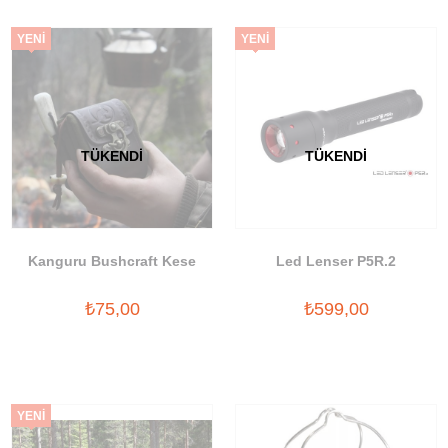
YENI
YENI
ÜRÜN
ÜRÜN
TÜKENDI
TÜKENDI
Kanguru Bushcraft Kese
Led Lenser P5R.2
₺75,00
₺599,00
YENI
ÜRÜN