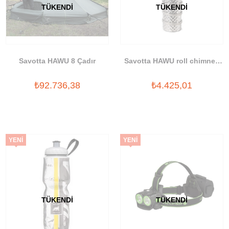
TÜKENDI
TÜKENDI
Savotta HAWU 8 Çadır
Savotta HAWU roll chimney
2000
₺92.736,38
₺4.425,01
YENI
YENI
ÜRÜN
ÜRÜN
TÜKENDI
TÜKENDI