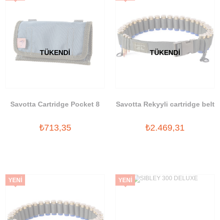
ÜRÜN
ÜRÜN
TÜKENDI
TÜKENDI
Savotta Cartridge Pocket 8
Savotta Rekyyli cartridge belt
₺713,35
₺2.469,31
YENI
YENI
ÜRÜN
ÜRÜN