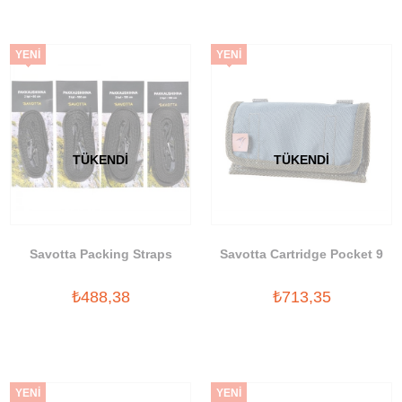
YENI
YENI
ÜRÜN
ÜRÜN
TÜKENDI
TÜKENDI
Savotta Packing Straps
Savotta Cartridge Pocket 9
₺488,38
₺713,35
YENI
YENI