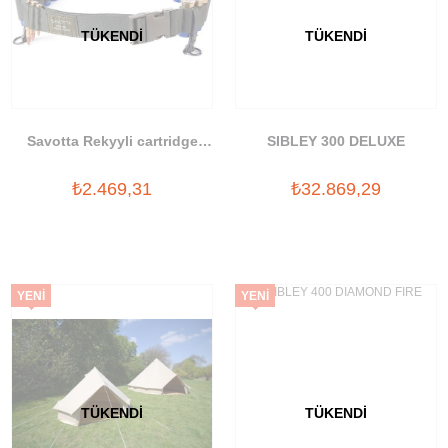
TÜKENDI
TÜKENDI
Savotta Rekyyli cartridge
SIBLEY 300 DELUXE
belt, black
₺2.469,31
₺32.869,29
YENI
YENI
ÜRÜN
ÜRÜN
TÜKENDI
TÜKENDI