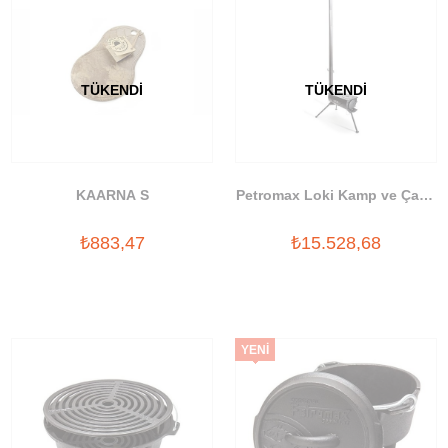
TÜKENDI
TÜKENDI
KAARNA S
Petromax Loki Kamp ve Çadır
Sobası
₺883,47
₺15.528,68
YENI
ÜRÜN