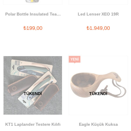
Polar Bottle Insulated Team
Led Lenser XEO 19R
Sports Termos 0.70 lt
₺199,00
₺1.949,00
YENI
ÜRÜN
TÜKENDI
TÜKENDI
KT1 Laplander Testere Kılıfı
Eagle Küçük Kuksa