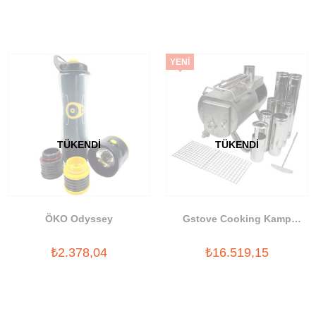
YENI
ÜRÜN
TÜKENDI
TÜKENDI
ÖKO Odyssey
Gstove Cooking Kamp
Sobası
₺2.378,04
₺16.519,15