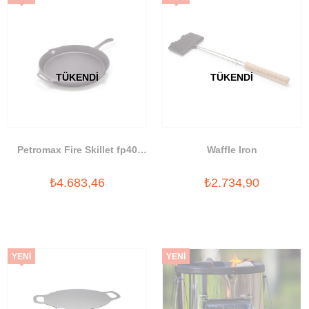
ÜRÜN
ÜRÜN
TÜKENDI
TÜKENDI
Petromax Fire Skillet fp40
Waffle Iron
Döküm Tava
₺4.683,46
₺2.734,90
YENI
YENI
ÜRÜN
ÜRÜN