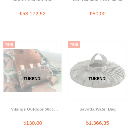
₺53.172,52
₺50,00
YENI
YENI
ÜRÜN
ÜRÜN
TÜKENDI
TÜKENDI
Vikings Outdoor 50cc
Savotta Water Bag
Baharatlık
₺130,00
₺1.366,35