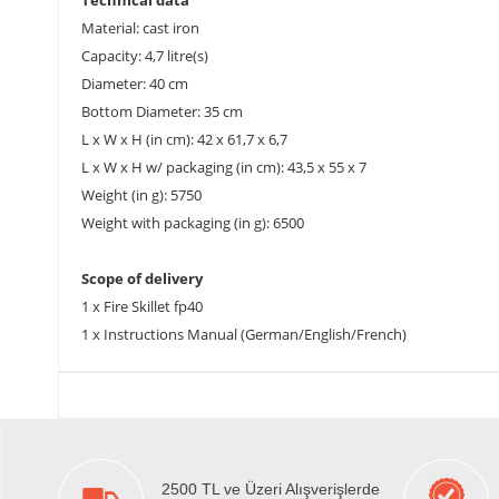
Technical data
Material: cast iron
Capacity: 4,7 litre(s)
Diameter: 40 cm
Bottom Diameter: 35 cm
L x W x H (in cm): 42 x 61,7 x 6,7
L x W x H w/ packaging (in cm): 43,5 x 55 x 7
Weight (in g): 5750
Weight with packaging (in g): 6500
Scope of delivery
1 x Fire Skillet fp40
1 x Instructions Manual (German/English/French)
2500 TL ve Üzeri Alışverişlerde