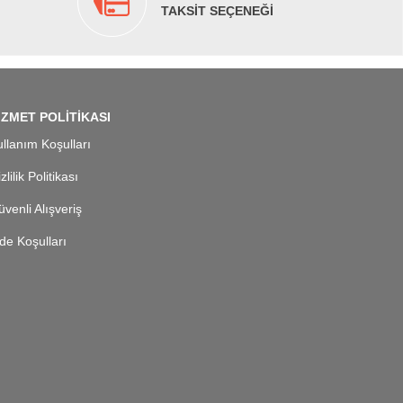
TAKSİT SEÇENEĞİ
İZMET POLİTİKASI
llanım Koşulları
zlilik Politikası
venli Alışveriş
de Koşulları