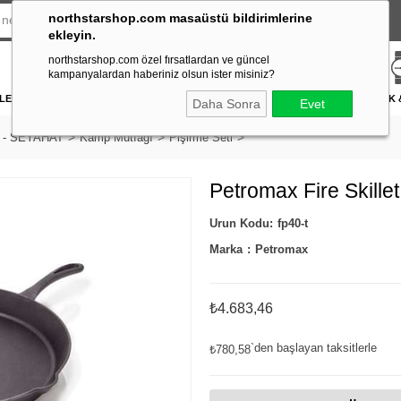
northstarshop.com masaüstü bildirimlerine
ekleyin.
northstarshop.com özel fırsatlardan ve güncel
kampanyalardan haberiniz olsun ister misiniz?
LERİ
DÜRBÜN & TELESKOP
FENER
DAĞCILIK & İŞ GÜVENLİĞİ
ATICILIK
Daha Sonra
Evet
 - SEYAHAT
Kamp Mutfağı
Pişirme Seti
Petromax Fire Skill
fp40-t
Marka
:
Petromax
₺4.683,46
`den başlayan taksitlerle
₺780,58