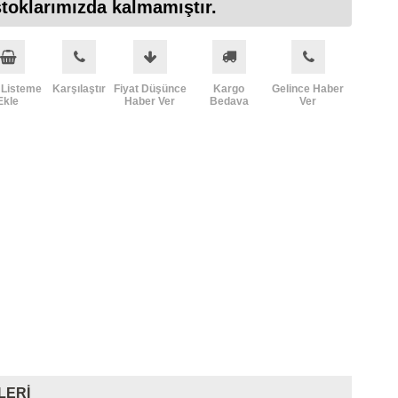
toklarımızda kalmamıştır.
 Listeme
Karşılaştır
Fiyat Düşünce
Kargo
Gelince Haber
Ekle
Haber Ver
Bedava
Ver
LERI