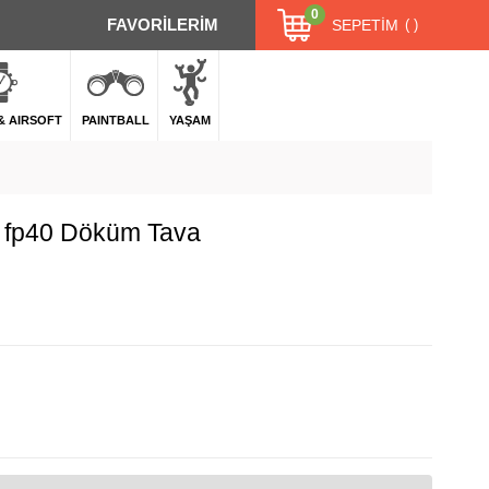
0
FAVORİLERİM
SEPETIM
 & AIRSOFT
PAINTBALL
YAŞAM
et fp40 Döküm Tava