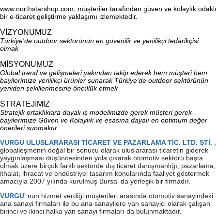
www.northstarshop.com, müşteriler tarafından güven ve kolaylık odaklı
bir e-ticaret geliştirme yaklaşımı izlemektedir.
VİZYONUMUZ
Türkiye'de outdoor sektörünün en güvenilir ve yenilikçi tedarikçisi
olmak
MİSYONUMUZ
Global trend ve gelişmeleri yakından takip ederek hem müşteri hem
bayilerimize yenilikçi ürünler sunarak Türkiye'de outdoor sektörünün
yeniden şekillenmesine öncülük etmek
STRATEJİMİZ
Stratejik ortaklıklara dayalı iş modelimizde gerek müşteri gerek
bayilerimize
Güven
ve
Kolaylık
ve esasına dayalı en optimum değer
önerileri sunmaktır.
VURGU ULUSLARARASI TİCARET VE PAZARLAMA TİC. LTD. ŞTİ.
,
globalleşmenin doğal bir sonucu olarak uluslararası ticaretin giderek
yaygınlaşması düşüncesinden yola çıkarak otomotiv sektörü başta
olmak üzere birçok farklı sektörde dış ticaret danışmanlığı, pazarlama,
ithalat, ihracat ve endüstriyel tasarım konularında faaliyet göstermek
amacıyla 2007 yılında kurulmuş Bursa' da yerleşik bir firmadır.
VURGU
' nun hizmet verdiği müşterileri arasında otomotiv sanayindeki
ana sanayi firmaları ile bu ana sanayilere yan sanayici olarak çalışan
birinci ve ikinci halka yan sanayi firmaları da bulunmaktadır.