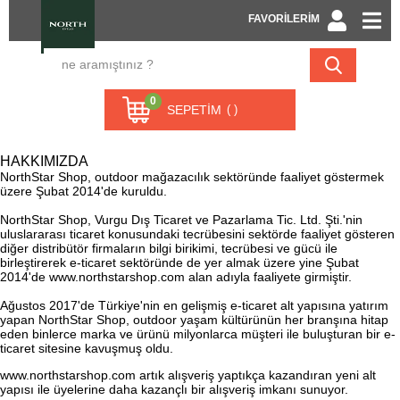
FAVORİLERİM
0
SEPETIM
HAKKIMIZDA
NorthStar Shop, outdoor mağazacılık sektöründe faaliyet göstermek
üzere Şubat 2014'de kuruldu.
NorthStar Shop, Vurgu Dış Ticaret ve Pazarlama Tic. Ltd. Şti.'nin
uluslararası ticaret konusundaki tecrübesini sektörde faaliyet gösteren
diğer distribütör firmaların bilgi birikimi, tecrübesi ve gücü ile
birleştirerek e-ticaret sektöründe de yer almak üzere yine Şubat
2014'de www.northstarshop.com alan adıyla faaliyete girmiştir.
Ağustos 2017'de Türkiye'nin en gelişmiş e-ticaret alt yapısına yatırım
yapan NorthStar Shop, outdoor yaşam kültürünün her branşına hitap
eden binlerce marka ve ürünü milyonlarca müşteri ile buluşturan bir e-
ticaret sitesine kavuşmuş oldu.
www.northstarshop.com artık alışveriş yaptıkça kazandıran yeni alt
yapısı ile üyelerine daha kazançlı bir alışveriş imkanı sunuyor.