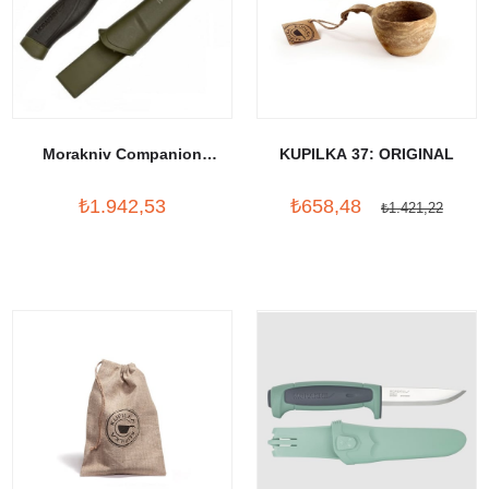
Morakniv Companion
KUPILKA 37: ORIGINAL
HeavyDuty (C)
₺1.942,53
₺658,48
₺1.421,22