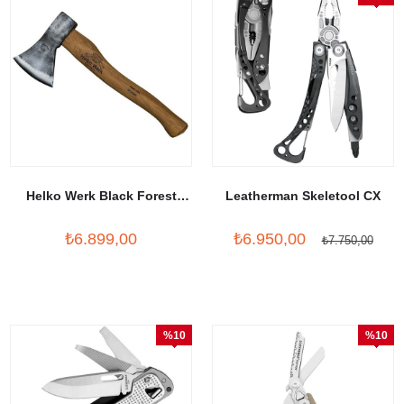
İndirim
Helko Werk Black Forest
Leatherman Skeletool CX
Hatchet
₺6.899,00
₺6.950,00
₺7.750,00
%10
%10
İndirim
İndirim