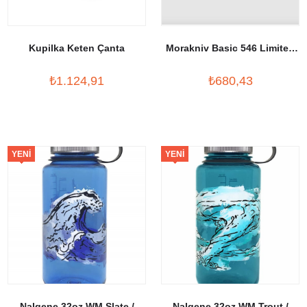
Kupilka Keten Çanta
Morakniv Basic 546 Limited
Edition 2021 (S)
₺1.124,91
₺680,43
YENI
YENI
ÜRÜN
ÜRÜN
Nalgene 32oz WM Slate /
Nalgene 32oz WM Trout /