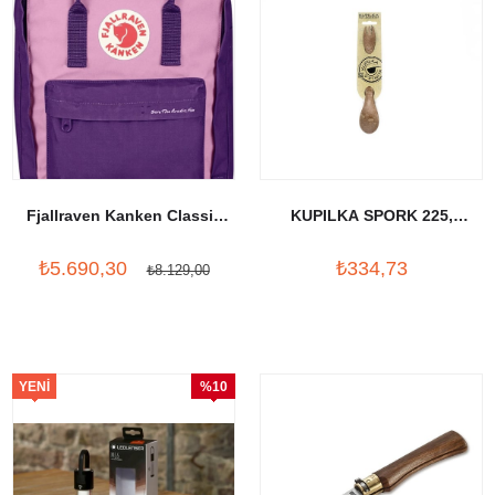
Fjallraven Kanken Classic
KUPILKA SPORK 225,
Save The Arctic Fox Purple-
Original
₺5.690,30
₺334,73
Orchid
₺8.129,00
YENI
%10
ÜRÜN
İndirim