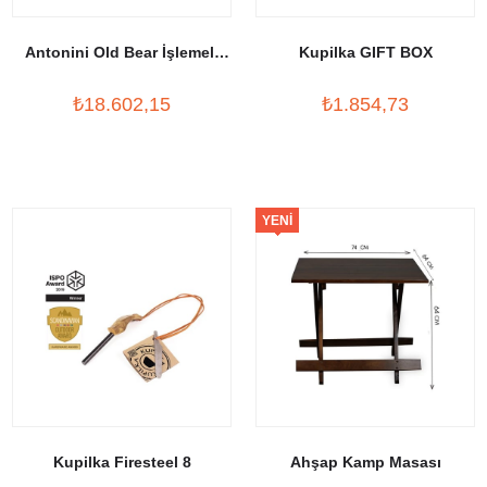
Antonini Old Bear İşlemeli
Kupilka GIFT BOX
Çakı XL
₺18.602,15
₺1.854,73
YENI
ÜRÜN
Kupilka Firesteel 8
Ahşap Kamp Masası