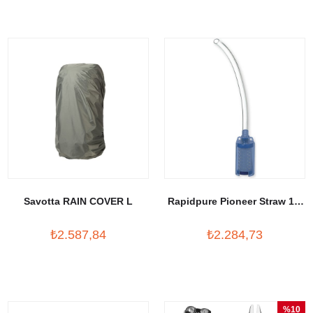
Savotta RAIN COVER L
Rapidpure Pioneer Straw 1.2
L
₺2.587,84
₺2.284,73
%10