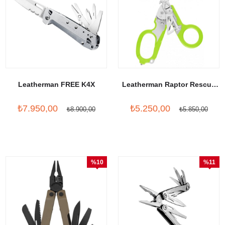
Leatherman FREE K4X
Leatherman Raptor Rescue
Green
₺7.950,00
₺5.250,00
₺8.900,00
₺5.850,00
%10
%11
İndirim
İndirim