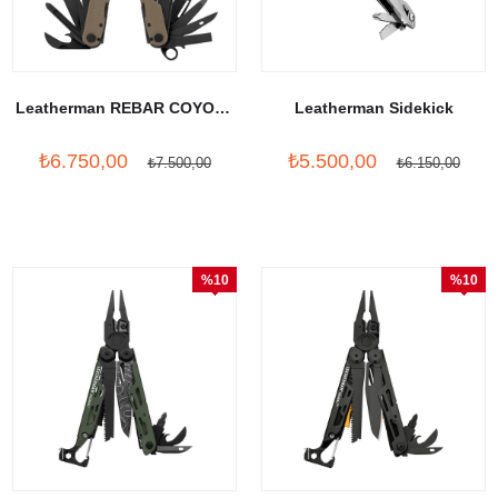
Leatherman REBAR COYOTE
Leatherman Sidekick
TAN
₺6.750,00
₺5.500,00
₺7.500,00
₺6.150,00
%10
%10
İndirim
İndirim