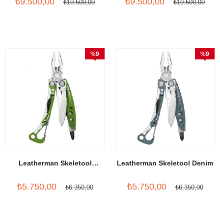
₺9.500,00
₺9.500,00
₺10.500,00
₺10.500,00
%9
%9
İndirim
İndirim
Leatherman Skeletool
Leatherman Skeletool Denim
Sublime
₺5.750,00
₺5.750,00
₺6.350,00
₺6.350,00