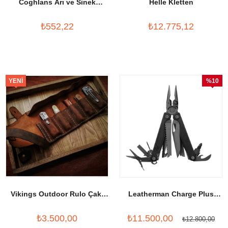
Coghlans Arı ve Sinek
Helle Kletten
Koruyucusu
₺552,22
₺12.775,12
YENI
%10
ÜRÜN
İndirim
Vikings Outdoor Rulo Çakı
Leatherman Charge Plus
Kılıfı
Black
₺3.500,00
₺11.500,00
₺12.800,00