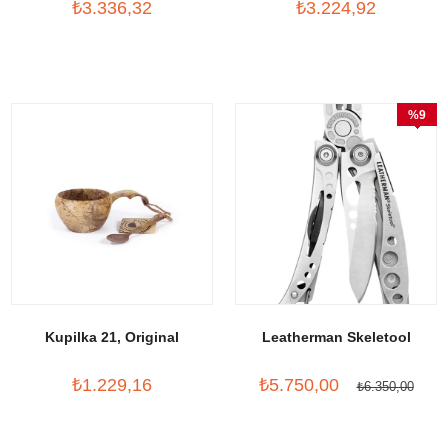
₺3.336,32
₺3.224,92
%9
İndirim
Kupilka 21, Original
Leatherman Skeletool
₺1.229,16
₺5.750,00
₺6.350,00