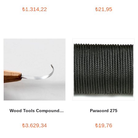
Carbon
₺1.314,22
₺21,95
Wood Tools Compound
Paracord 275
curve spoon knife (left
₺3.629,34
₺19,76
handed)