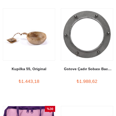
Kupilka 55, Original
Gstove Çadır Sobası Baca
Çıkışı
₺1.443,18
₺1.988,62
%30
İndirim