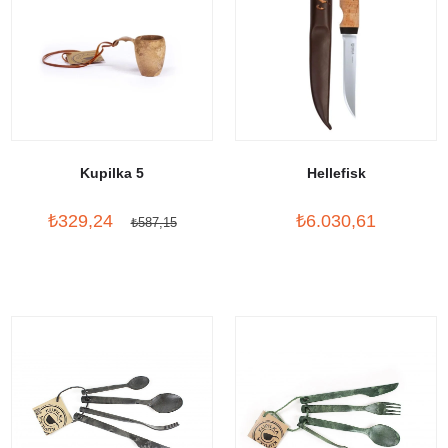
Kupilka 5
Hellefisk
₺329,24
₺6.030,61
₺587,15