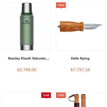
YENI
ÜRÜN
Stanley Klasik Vakumlu
Helle Nying
Termos 0,75 Lt
₺2.799,00
₺7.737,18
%44
YENI
İndirim
ÜRÜN