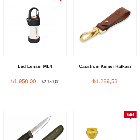
İndirim
Led Lenser ML4
Casström Kemer Halkası
₺1.950,00
₺1.289,53
₺2.150,00
%54
İndirim