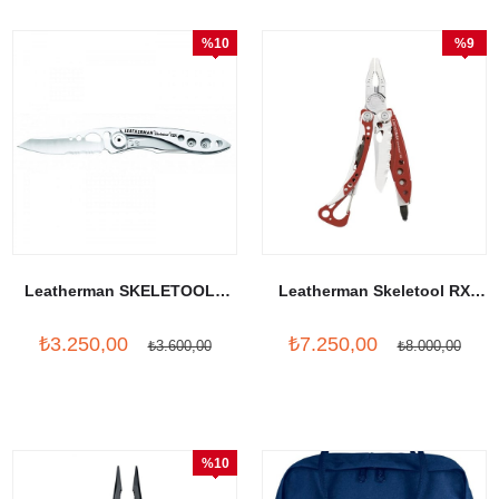
%10
%9
İndirim
İndirim
Leatherman SKELETOOL®
Leatherman Skeletool RX
KBX-Stainless
Red
₺3.250,00
₺7.250,00
₺3.600,00
₺8.000,00
%10
İndirim