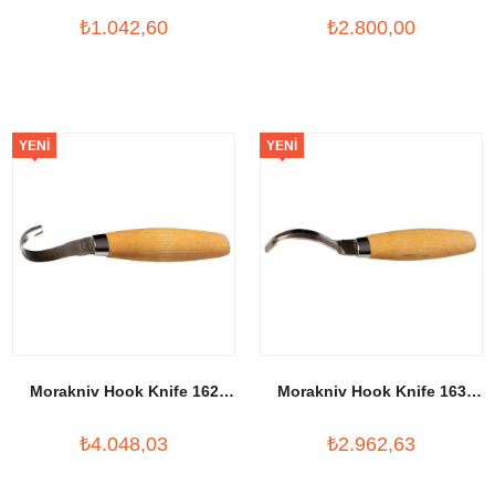
₺1.042,60
₺2.800,00
YENI
YENI
ÜRÜN
ÜRÜN
Morakniv Hook Knife 162
Morakniv Hook Knife 163
Double Edge with Leather
Double Edge with Leather
₺4.048,03
₺2.962,63
Sheath (S)
Sheath (S)