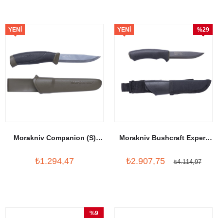
YENI
YENI
%29
ÜRÜN
ÜRÜN
İndirim
Morakniv Companion (S)
Morakniv Bushcraft Expert
Military Green
(C)
₺1.294,47
₺2.907,75
₺4.114,97
%9