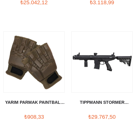
₺25.042,12
₺3.118,99
SILAHI
YARIM PARMAK PAINTBALL
TIPPMANN STORMER
ELDIVENI KREM
TACTICAL MARKER
₺908,33
₺29.767,50
PAINTBALL TUFEK