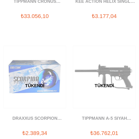
TIPPMANN CRONUS
KEE ACTION HELIX SINGLE
TACTICAL PAINTBALL
PAINTBALL MASKESI
₺33.056,10
₺3.177,04
SILAHI SETI
TÜKENDI
TÜKENDI
DRAXXUS SCORPION
TIPPMANN A-5 SIYAH
PAINTBALL BOYASI
PAINTBALL SILAHI
₺2.389,34
₺36.762,01