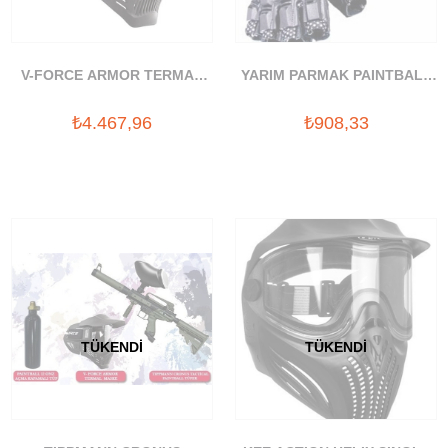
V-FORCE ARMOR TERMAL
YARIM PARMAK PAINTBALL
SIYAH PAINTBALL MASKESI
ELDIVENI SIYAH
₺4.467,96
₺908,33
TÜKENDI
TÜKENDI