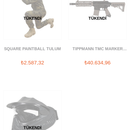
TÜKENDI
TÜKENDI
SQUARE PAINTBALL TULUM
TIPPMANN TMC MARKER
DARK EARTH PAINTBALL
₺2.587,32
₺40.634,96
SILAH
TÜKENDI