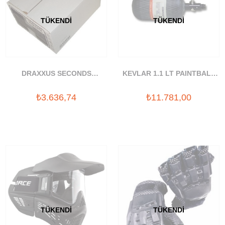
TÜKENDI
TÜKENDI
DRAXXUS SECONDS
KEVLAR 1.1 LT PAINTBALL
PAINTBALL BOYASI
TÜP 300 BAR
₺3.636,74
₺11.781,00
TÜKENDI
TÜKENDI