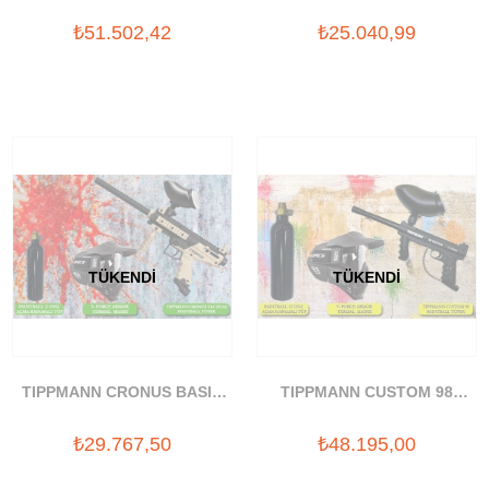
TÜFEK SETİ
ELITE PAINTBALL SILAHI
₺51.502,42
₺25.040,99
SETI
TÜKENDI
TÜKENDI
TIPPMANN CRONUS BASIC
TIPPMANN CUSTOM 98
PAINTBALL SILAHI SETI
PAINTBALL TÜFEK SETİ
₺29.767,50
₺48.195,00