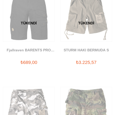
TÜKENDI
TÜKENDI
Fjallraven BARENTS PRO
STURM HAKI BERMUDA S
SHORTS M
₺689,00
₺3.225,57