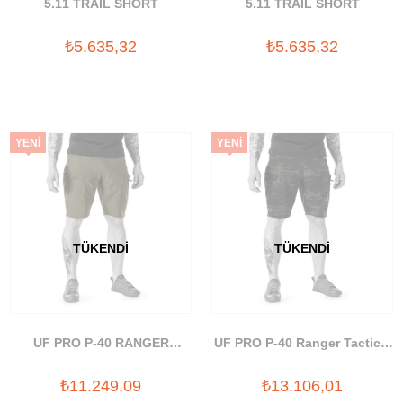
5.11 TRAIL SHORT
5.11 TRAIL SHORT
₺5.635,32
₺5.635,32
YENI
YENI
ÜRÜN
ÜRÜN
TÜKENDI
TÜKENDI
UF PRO P-40 RANGER
UF PRO P-40 Ranger Tactical
TACTICAL SHORTS
Shorts
₺11.249,09
₺13.106,01