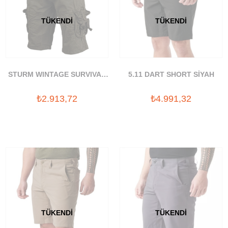
TÜKENDI
TÜKENDI
STURM WINTAGE SURVIVAL
5.11 DART SHORT SİYAH
YESIL BERMUDA
₺2.913,72
₺4.991,32
TÜKENDI
TÜKENDI