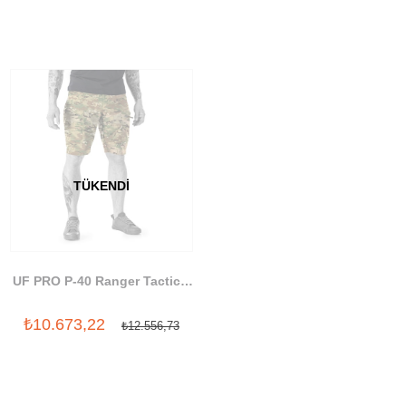
TÜKENDI
UF PRO P-40 Ranger Tactical
Shorts
₺10.673,22
₺12.556,73