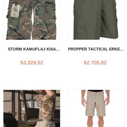
STURM KAMUFLAJ KISA
PROPPER TACTICAL ERKEK
PANTOLON
SORT YESIL
₺3.329,52
₺2.705,82