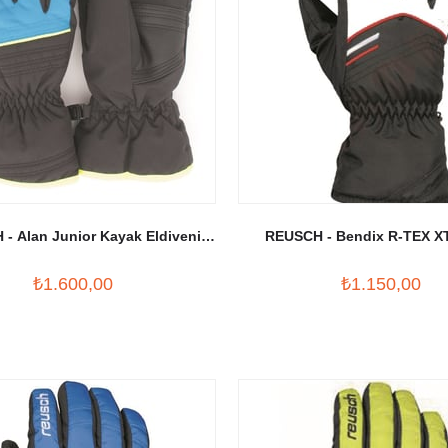
- Alan Junior Kayak Eldiveni
REUSCH - Bendix R-TEX X
Mavi/Siyah
Eldiveni
₺1.600,00
₺1.150,00