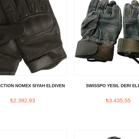
CTION NOMEX SIYAH ELDIVEN
SWISSPO YESIL DERI EL
₺2.392,93
₺3.435,55