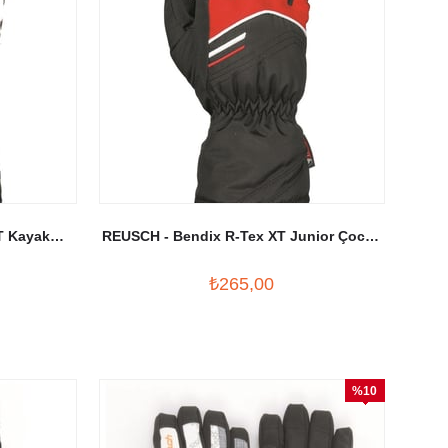
T Kayak
REUSCH - Bendix R-Tex XT Junior Çocuk
Eldiveni Siyah/Kırmızı
₺265,00
%10
İndirim