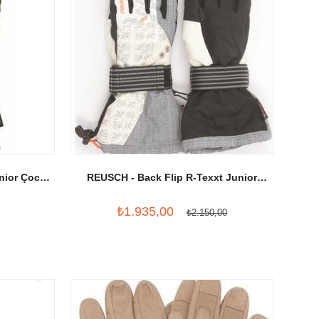
nior Çocuk
REUSCH - Back Flip R-Texxt Junior
Çocuk Kayak - Snowboard Eldiveni
₺1.935,00
₺2.150,00