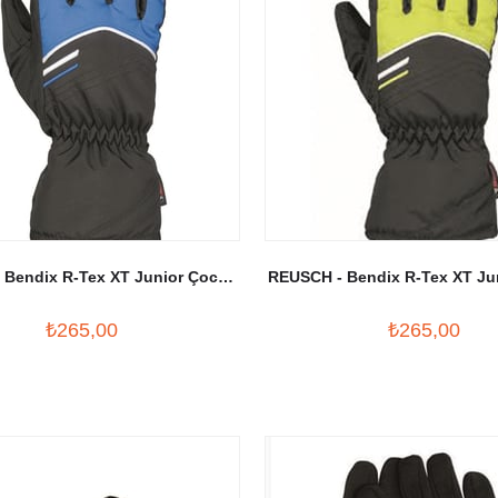
 Bendix R-Tex XT Junior Çocuk
REUSCH - Bendix R-Tex XT Ju
yak Eldiveni Mavi/Siyah
Kayak Eldiveni
₺265,00
₺265,00