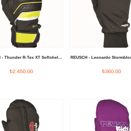
- Thunder R-Tex XT Softshell
REUSCH - Leonardo Stormblo
ayak Eldiveni Siyah/Sarı
Eldiven Siyah
₺2.450,00
₺360,00