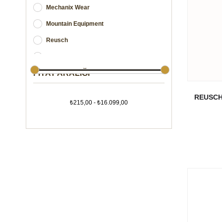
Mechanix Wear
Mountain Equipment
Reusch
Square
FIYAT ARALIĞI
Sturm
Swisspo
REUSCH 
₺215,00 - ₺16.099,00
K