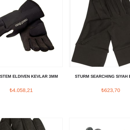
YSTEM ELDIVEN KEVLAR 3MM
STURM SEARCHING SIYAH 
₺4.058,21
₺623,70