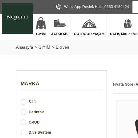
WhatsApp Destek Hattı: 0533 4150424
GİYİM
AYAKKABI
OUTDOOR YAŞAM
DALIŞ MALZEME
Anasayfa
GİYİM
Eldiven
MARKA
Fiyata Göre (
5.11
Carinthia
CRUD
Dive System