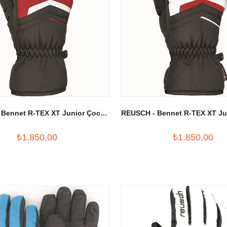
 Bennet R-TEX XT Junior Çocuk
REUSCH - Bennet R-TEX XT Ju
ak Eldiveni Siyah/Kırmızı
Kayak Eldiveni
₺1.850,00
₺1.850,00