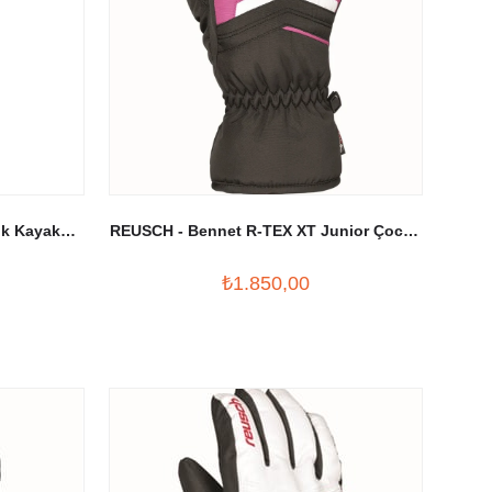
uk Kayak
REUSCH - Bennet R-TEX XT Junior Çocuk
Kayak Eldiveni Siyah/Pembe
₺1.850,00