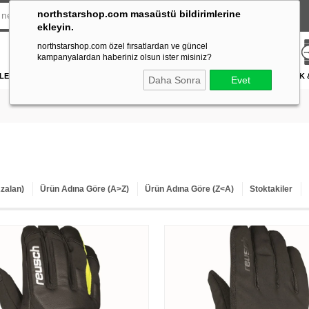
northstarshop.com masaüstü bildirimlerine
ekleyin.
northstarshop.com özel fırsatlardan ve güncel
kampanyalardan haberiniz olsun ister misiniz?
LERİ
DÜRBÜN & TELESKOP
FENER
DAĞCILIK & İŞ GÜVENLİĞİ
ATICILIK
Daha Sonra
Evet
Azalan)
Ürün Adına Göre (A>Z)
Ürün Adına Göre (Z<A)
Stoktakiler