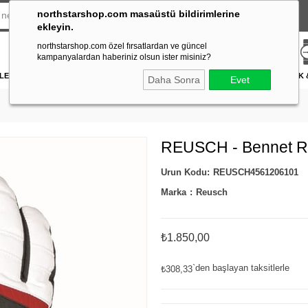
northstarshop.com masaüstü bildirimlerine
ekleyin.
northstarshop.com özel fırsatlardan ve güncel
kampanyalardan haberiniz olsun ister misiniz?
LERİ
DÜRBÜN & TELESKOP
FENER
DAĞCILIK & İŞ GÜVENLİĞİ
ATICILIK
Daha Sonra
Evet
REUSCH - Bennet R-
REUSCH4561206101
Marka
:
Reusch
₺1.850,00
`den başlayan taksitlerle
₺308,33