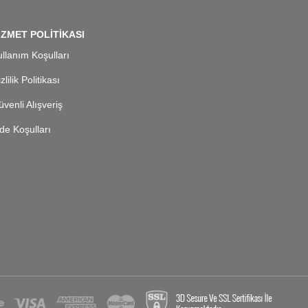
İZMET POLİTİKASI
llanım Koşulları
zlilik Politikası
venli Alışveriş
de Koşulları