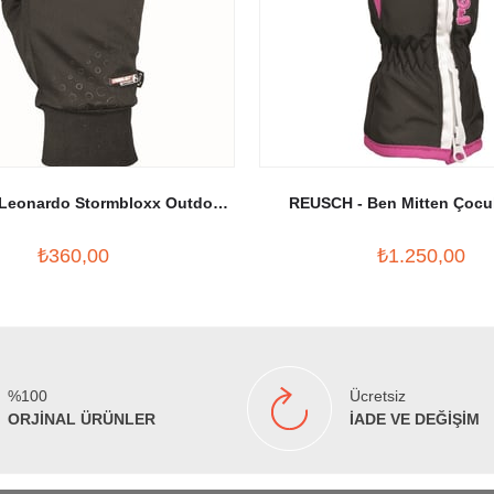
Leonardo Stormbloxx Outdoor
REUSCH - Ben Mitten Çocu
Eldiven Siyah
Eldiveni Siyah/Fuşy
₺360,00
₺1.250,00
%100
Ücretsiz
ORJİNAL ÜRÜNLER
İADE VE DEĞİŞİM