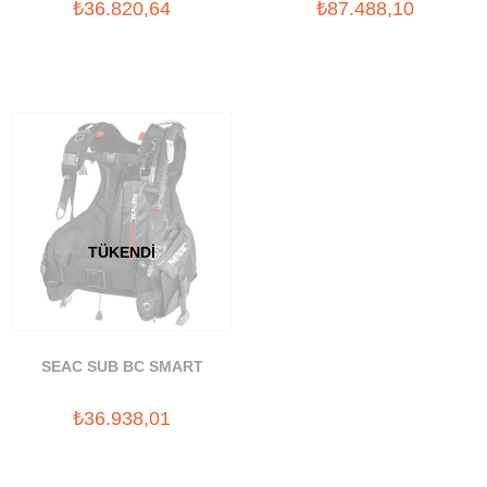
₺36.820,64
₺87.488,10
TÜKENDI
SEAC SUB BC SMART
₺36.938,01