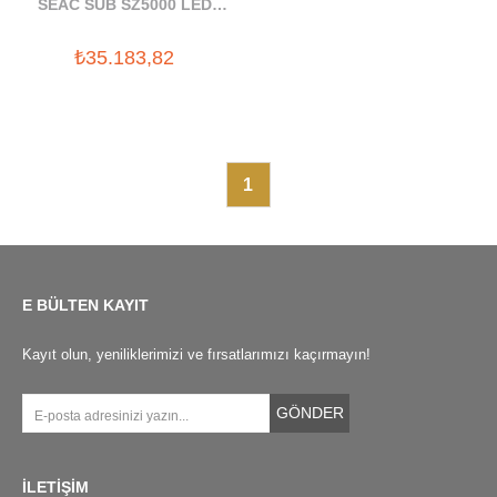
SEAC SUB SZ5000 LED
SUALTI FENERI (4200
₺35.183,82
LUMEN)
1
E BÜLTEN KAYIT
Kayıt olun, yeniliklerimizi ve fırsatlarımızı kaçırmayın!
GÖNDER
İLETİŞİM