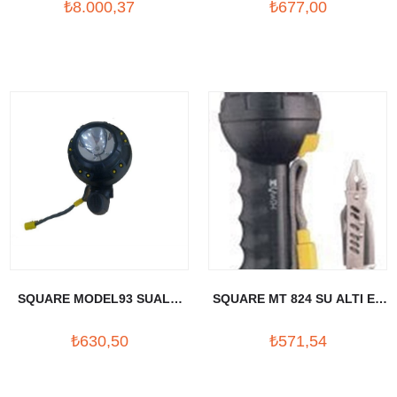
₺8.000,37
₺677,00
SQUARE MODEL93 SUALTI
SQUARE MT 824 SU ALTI EL
EL FENERI
FENER SETİ
₺630,50
₺571,54