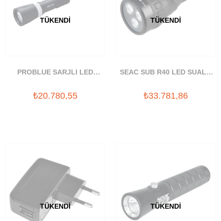
TÜKENDI
TÜKENDI
PROBLUE SARJLI LED
SEAC SUB R40 LED SUALTI
SUALTI FENERI (2400
FENERI (2300 LUMEN)
₺20.780,55
₺33.781,86
LUMEN)
TÜKENDI
TÜKENDI