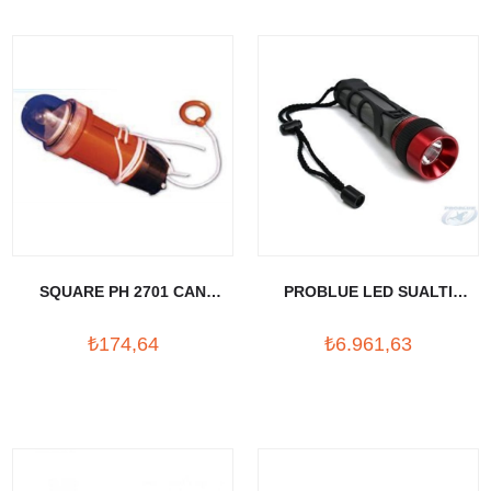
SQUARE PH 2701 CAN
PROBLUE LED SUALTI
YELEĞİ FENERİ
FENERI (230 LUMEN)
₺174,64
₺6.961,63