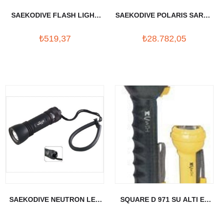
SAEKODIVE FLASH LIGHT
SAEKODIVE POLARIS SARJLI
(YESIL)
LED FENER (660 LUMEN)
₺519,37
₺28.782,05
SAEKODIVE NEUTRON LED
SQUARE D 971 SU ALTI EL
FENER (220 LUMEN)
FENER SETİ