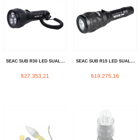
SEAC SUB R30 LED SUALTI
SEAC SUB R15 LED SUALTI
FENERI (1500 LUMEN)
FENERI (900 LUMEN)
₺27.353,21
₺19.275,16