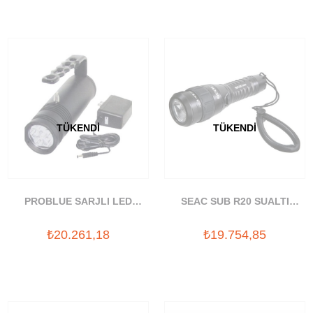
TÜKENDI
TÜKENDI
PROBLUE SARJLI LED
SEAC SUB R20 SUALTI
SUALTI FENERI (1800
FENERI (900 LUMEN)
₺20.261,18
₺19.754,85
LUMEN)