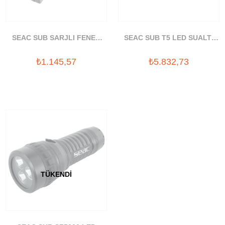
SEAC SUB SARJLI FENER
SEAC SUB T5 LED SUALTI
USB POWER SUPPLY
FENERI (300 LUMEN)
₺1.145,57
₺5.832,73
(ADAPTOR)
TÜKENDI