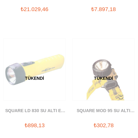
(220V)
₺21.029,46
₺7.897,18
TÜKENDI
TÜKENDI
SQUARE LD 830 SU ALTI EL
SQUARE MOD 95 SU ALTI
FENERİ
KAFA LAMBASI
₺898,13
₺302,78