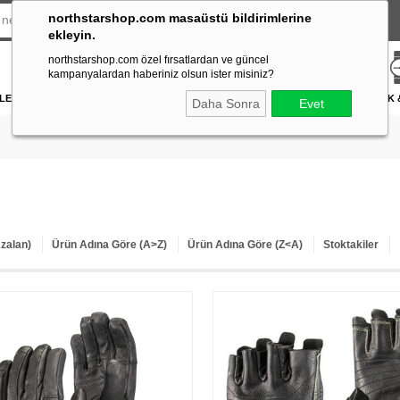
northstarshop.com masaüstü bildirimlerine
ekleyin.
northstarshop.com özel fırsatlardan ve güncel
kampanyalardan haberiniz olsun ister misiniz?
LERİ
DÜRBÜN & TELESKOP
FENER
DAĞCILIK & İŞ GÜVENLİĞİ
ATICILIK
Daha Sonra
Evet
Azalan)
Ürün Adına Göre (A>Z)
Ürün Adına Göre (Z<A)
Stoktakiler