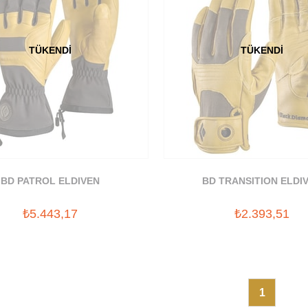
TÜKENDI
TÜKENDI
BD PATROL ELDIVEN
BD TRANSITION ELDI
₺5.443,17
₺2.393,51
1