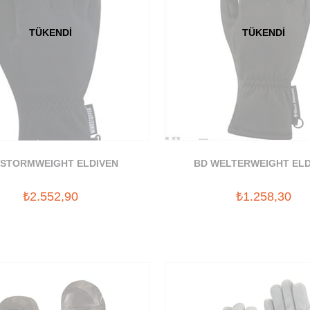
TÜKENDI
TÜKENDI
 STORMWEIGHT ELDIVEN
BD WELTERWEIGHT ELD
₺2.552,90
₺1.258,30