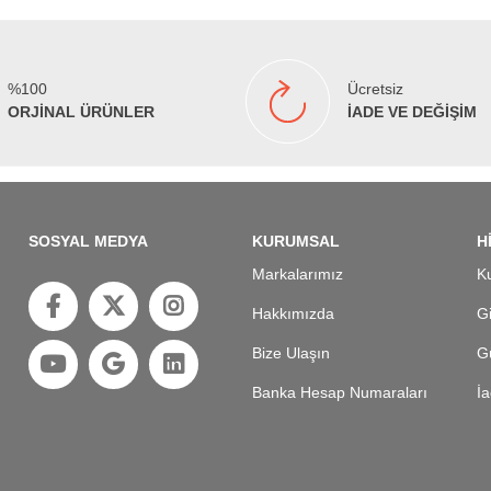
%100
Ücretsiz
ORJİNAL ÜRÜNLER
İADE VE DEĞİŞİM
SOSYAL MEDYA
KURUMSAL
H
Markalarımız
Ku
Hakkımızda
Gi
Bize Ulaşın
Gü
Banka Hesap Numaraları
İa