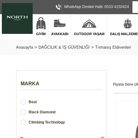
WhatsApp Destek Hattı: 0533 4150424
GİYİM
AYAKKABI
OUTDOOR YAŞAM
DALIŞ MALZEME
Anasayfa
DAĞCILIK & İŞ GÜVENLİĞİ
Tırmanış Eldivenleri
MARKA
Fiyata Göre (
Beal
Black Diamond
Climbing Technology