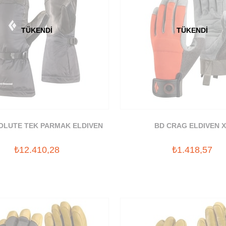
TÜKENDI
TÜKENDI
OLUTE TEK PARMAK ELDIVEN
BD CRAG ELDIVEN 
₺12.410,28
₺1.418,57