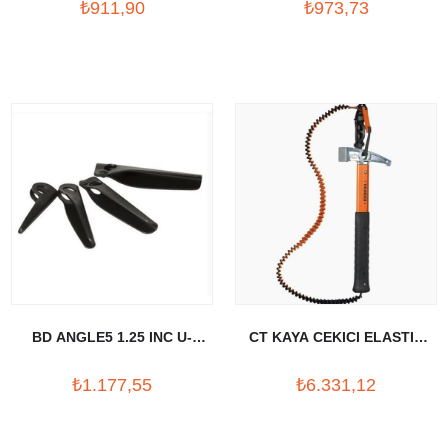
₺911,90
₺973,73
BD ANGLE5 1.25 INC U-
CT KAYA CEKICI ELASTIK
PROFIL
KORDONLU
₺1.177,55
₺6.331,12