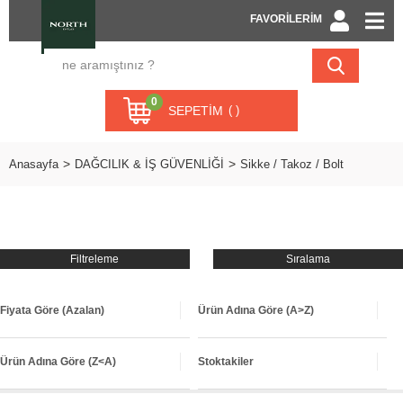
FAVORİLERİM
0
SEPETIM
Anasayfa
DAĞCILIK & İŞ GÜVENLİĞİ
Sikke / Takoz / Bolt
Filtreleme
Sıralama
Fiyata Göre (Azalan)
Ürün Adına Göre (A>Z)
Ürün Adına Göre (Z<A)
Stoktakiler