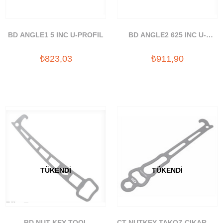
BD ANGLE1 5 INC U-PROFIL
BD ANGLE2 625 INC U-
PROFIL
₺823,03
₺911,90
TÜKENDI
TÜKENDI
BD NUT KEY TOOL
CT NUTKEY TAKOZ CIKARMA