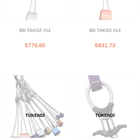
BD TAKOZ #12
BD TAKOZ #13
₺778,60
₺831,73
TÜKENDI
TÜKENDI