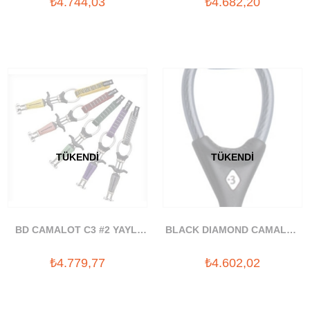
₺4.744,03
₺4.682,20
TÜKENDI
TÜKENDI
BD CAMALOT C3 #2 YAYLI
BLACK DIAMOND CAMALOT
TAKOZ
C4 .3 YAYLI TAKOZ
₺4.779,77
₺4.602,02