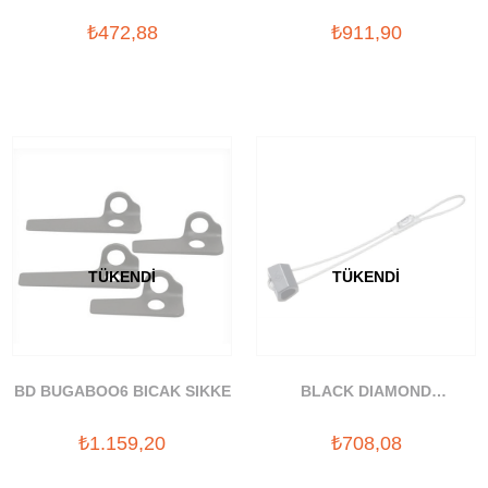
BOLT VIDASI 12MM
SIKKE THICK
₺472,88
₺911,90
TÜKENDI
TÜKENDI
BD BUGABOO6 BICAK SIKKE
BLACK DIAMOND
HEGZANTRIK TAKOZ #5
₺1.159,20
₺708,08