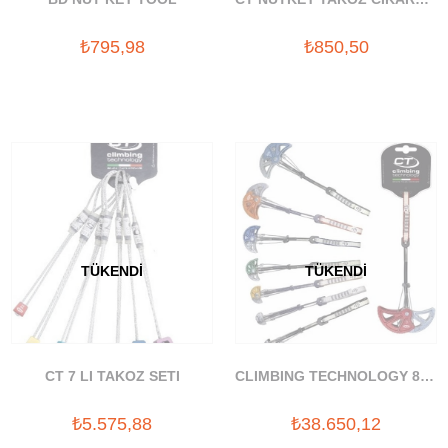
APARATI
₺795,98
₺850,50
TÜKENDI
TÜKENDI
CT 7 LI TAKOZ SETI
CLIMBING TECHNOLOGY 8 LI
TAKOZ SETI
₺5.575,88
₺38.650,12