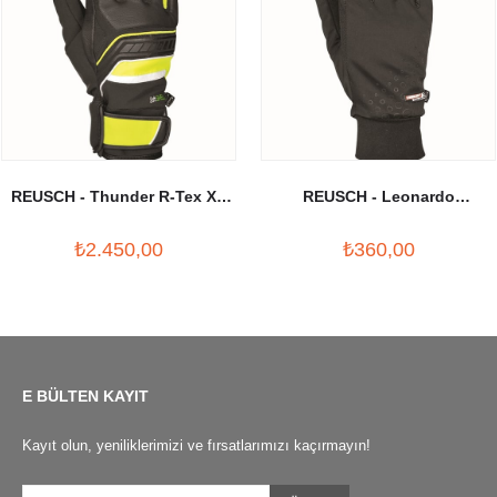
REUSCH - Thunder R-Tex XT
REUSCH - Leonardo
Softshell Kayak Eldiveni
Stormbloxx Outdoor Eldiven
₺2.450,00
₺360,00
Siyah/Sarı
Siyah
E BÜLTEN KAYIT
Kayıt olun, yeniliklerimizi ve fırsatlarımızı kaçırmayın!