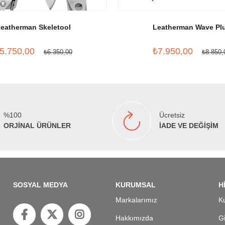
eatherman Skeletool
Leatherman Wave Pl
5.750,00
₺7.950,00
₺6.350,00
₺8.850,
%100
Ücretsiz
ORJİNAL ÜRÜNLER
İADE VE DEĞİŞİM
SOSYAL MEDYA
KURUMSAL
H
Markalarımız
Ku
Hakkımızda
Gi