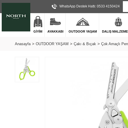
WhatsApp Destek Hattı: 0533 4150424
GİYİM
AYAKKABI
OUTDOOR YAŞAM
DALIŞ MALZEME
Anasayfa
OUTDOOR YAŞAM
Çakı & Bıçak
Çok Amaçlı Pen