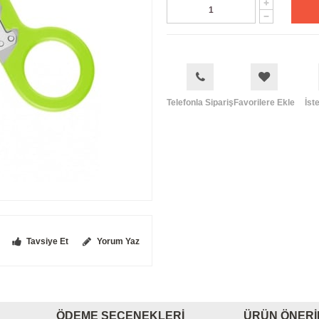
Telefonla Sipariş
Favorilere Ekle
İst
Tavsiye Et
Yorum Yaz
ÖDEME SEÇENEKLERI
ÜRÜN ÖNERI