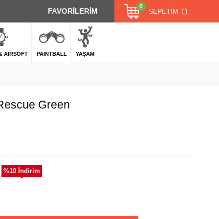
0
FAVORİLERİM
SEPETIM
 & AIRSOFT
PAINTBALL
YAŞAM
 Rescue Green
%
10
İndirim