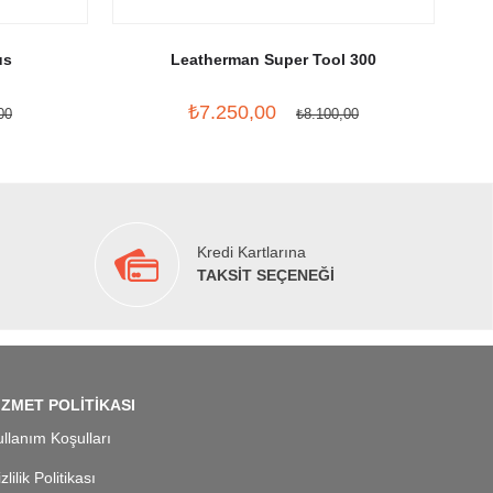
us
Leatherman Super Tool 300
₺7.250,00
00
₺8.100,00
Kredi Kartlarına
TAKSİT SEÇENEĞİ
İZMET POLİTİKASI
llanım Koşulları
zlilik Politikası