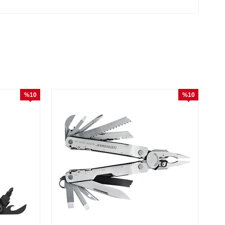
%10
%10
İndirim
İndirim