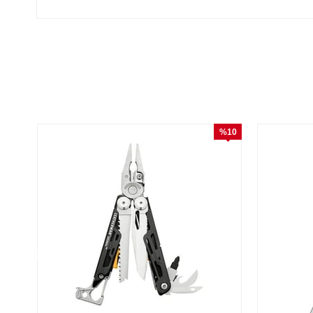
%10
İndirim