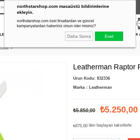
northstarshop.com masaüstü bildirimlerine
ekleyin.
northstarshop.com özel fırsatlardan ve güncel
kampanyalardan haberiniz olsun ister misiniz?
LERİ
DÜRBÜN & TELESKOP
FENER
DAĞCILIK & İŞ GÜVENLİĞİ
ATICILIK
Daha Sonra
Evet
seler
Leatherman Raptor
832336
Marka
:
Leatherman
₺5.250,00
₺5.850,00
`den başlayan taksitlerle
₺875,00