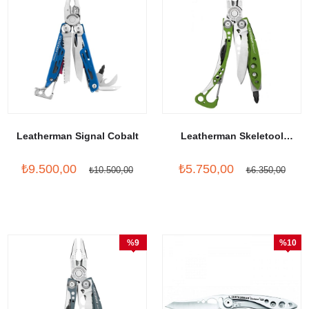
Leatherman Signal Cobalt
Leatherman Skeletool
Sublime
₺9.500,00
₺5.750,00
₺10.500,00
₺6.350,00
%9
%10
İndirim
İndirim