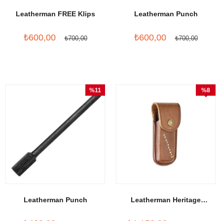
Leatherman FREE Klips
Leatherman Punch
₺600,00
₺600,00
₺700,00
₺700,00
%11
%8
İndirim
İndirim
Leatherman Punch
Leatherman Heritage
Kahverengi Deri Kılıf