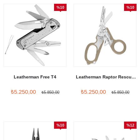
%10
%10
İndirim
İndirim
Leatherman Free T4
Leatherman Raptor Rescue
Tan
₺5.250,00
₺5.250,00
₺5.850,00
₺5.850,00
%10
%12
İndirim
İndirim