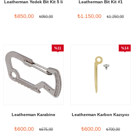
Leatherman Yedek Bit Kit 5 li
Leatherman Bit Kit #1
₺850,00
₺1.150,00
₺950,00
₺1.250,00
%11
%14
İndirim
İndirim
Leatherman Karabine
Leatherman Karbon Kazıyıcı
₺600,00
₺600,00
₺675,00
₺700,00