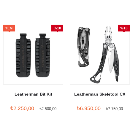
YENI
%10
%10
ÜRÜN
İndirim
İndirim
Leatherman Bit Kit
Leatherman Skeletool CX
₺2.250,00
₺6.950,00
₺2.500,00
₺7.750,00