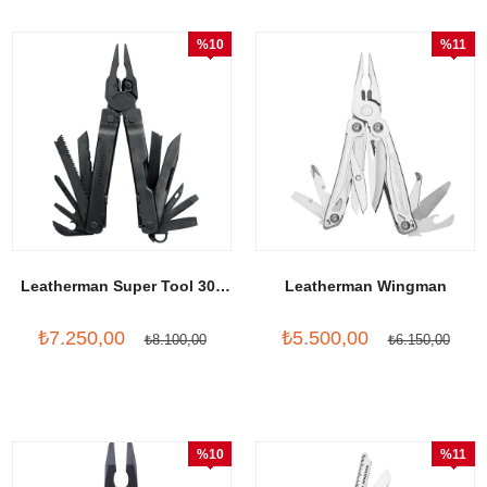
%10
%11
İndirim
İndirim
Leatherman Super Tool 300
Leatherman Wingman
Black
₺7.250,00
₺5.500,00
₺8.100,00
₺6.150,00
%10
%11
İndirim
İndirim