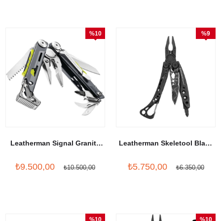
%10
%9
İndirim
İndirim
Leatherman Signal Granite
Leatherman Skeletool Black
Gray
Topo Blade
₺9.500,00
₺5.750,00
₺10.500,00
₺6.350,00
%10
%10