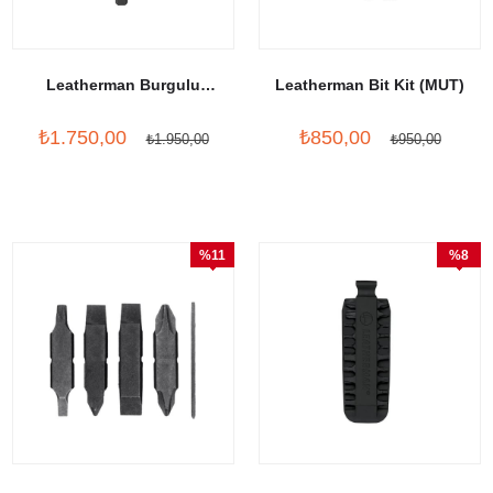
Leatherman Burgulu
Leatherman Bit Kit (MUT)
Tornavida Uzatıcısı
₺1.750,00
₺850,00
₺1.950,00
₺950,00
%11
%8
İndirim
İndirim