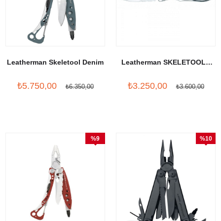
Leatherman Skeletool Denim
Leatherman SKELETOOL®
KBX-Stainless
₺5.750,00
₺3.250,00
₺6.350,00
₺3.600,00
%9
%10
İndirim
İndirim