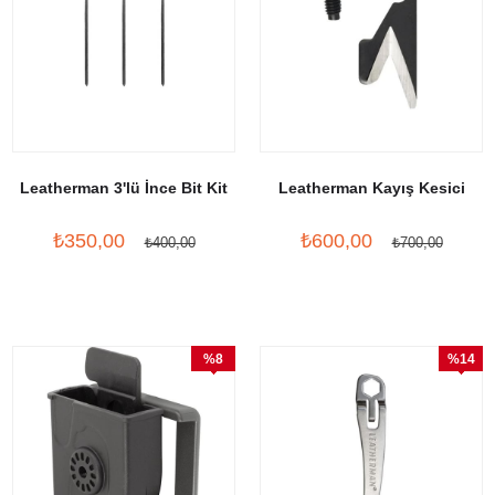
Leatherman 3'lü İnce Bit Kit
Leatherman Kayış Kesici
₺350,00
₺600,00
₺400,00
₺700,00
%8
%14
İndirim
İndirim