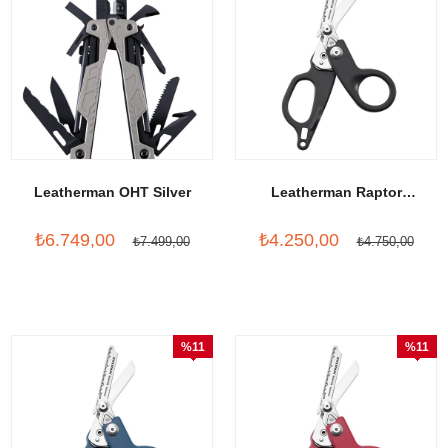
Leatherman OHT Silver
Leatherman Raptor
Response Cement
₺6.749,00
₺4.250,00
₺7.499,00
₺4.750,00
%11
%11
İndirim
İndirim