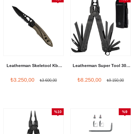
İndirim
İndirim
Leatherman Skeletool Kbx
Leatherman Super Tool 300
Coyote Tan
EOD
₺3.250,00
₺8.250,00
₺3.600,00
₺9.150,00
%10
%9
İndirim
İndirim