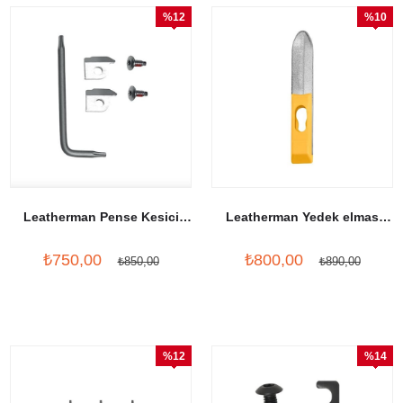
%12
%10
İndirim
İndirim
Leatherman Pense Kesici
Leatherman Yedek elmas
Parçası-Cutter Inserts Metalik
kaplamalı bileyici
₺750,00
₺800,00
₺850,00
₺890,00
%12
%14
İndirim
İndirim