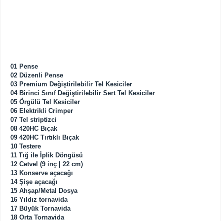
01 Pense
02 Düzenli Pense
03 Premium Değiştirilebilir Tel Kesiciler
04 Birinci Sınıf Değiştirilebilir Sert Tel Kesiciler
05 Örgülü Tel Kesiciler
06 Elektrikli Crimper
07 Tel striptizci
08 420HC Bıçak
09 420HC Tırtıklı Bıçak
10 Testere
11 Tığ ile İplik Döngüsü
12 Cetvel (9 inç | 22 cm)
13 Konserve açacağı
14 Şişe açacağı
15 Ahşap/Metal Dosya
16 Yıldız tornavida
17 Büyük Tornavida
18 Orta Tornavida