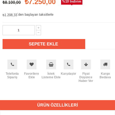
₺7.250,00
%
10
İndirim
₺8.100,00
`den başlayan taksitlerle
₺1.208,33
Telefonla
Favorilere
İstek
Karşılaştır
Fiyat
Kargo
Sipariş
Ekle
Listeme Ekle
Düşünce
Bedava
Haber Ver
ÜRÜN ÖZELLIKLERI