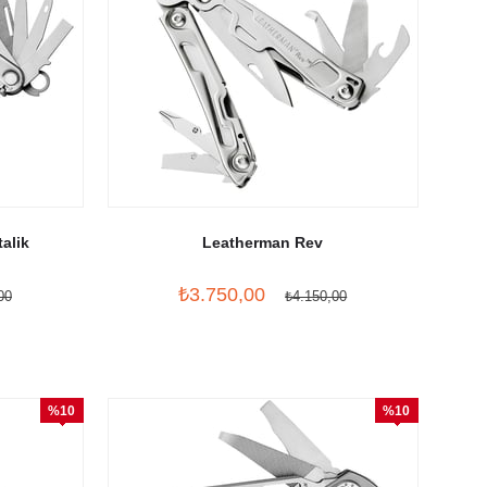
alik
Leatherman Rev
₺3.750,00
00
₺4.150,00
%10
%10
İndirim
İndirim