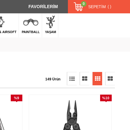
0
FAVORİLERİM
SEPETIM
 & AIRSOFT
PAINTBALL
YAŞAM
149 Ürün
%9
%10
İndirim
İndirim