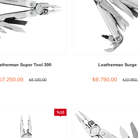
atherman Super Tool 300
Leatherman Surge
₺7.250,00
₺9.750,00
₺8.100,00
₺10.850
%10
İndirim