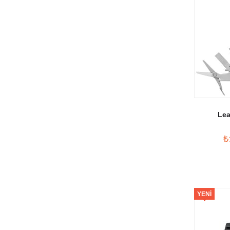
Lea
₺
YENI
ÜRÜN