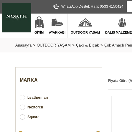
WhatsApp Destek Hattı: 0533 4150424
GİYİM
AYAKKABI
OUTDOOR YAŞAM
DALIŞ MALZEME
Anasayfa
OUTDOOR YAŞAM
Çakı & Bıçak
Çok Amaçlı Pen
MARKA
Fiyata Göre (
Leatherman
Nextorch
Square