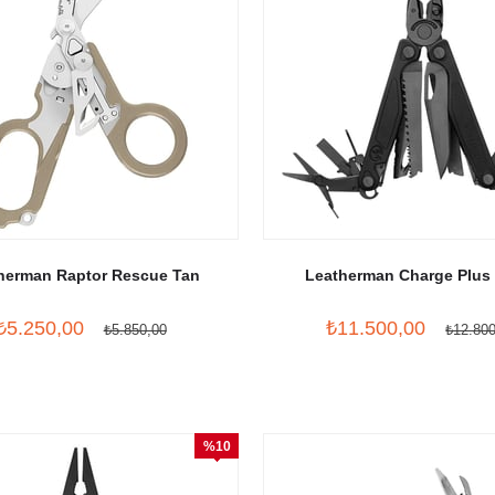
herman Raptor Rescue Tan
Leatherman Charge Plus
₺5.250,00
₺11.500,00
₺5.850,00
₺12.80
%10
İndirim