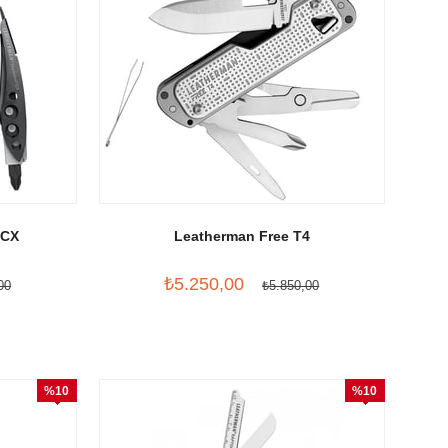
 CX
Leatherman Free T4
₺5.250,00
00
₺5.850,00
%10
%10
İndirim
İndirim