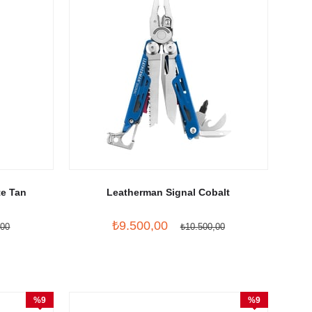
te Tan
Leatherman Signal Cobalt
₺9.500,00
,00
₺10.500,00
%9
%9