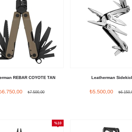
herman REBAR COYOTE TAN
Leatherman Sidekic
₺6.750,00
₺5.500,00
₺7.500,00
₺6.150,
%10
İndirim