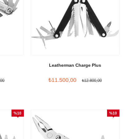
Leatherman Charge Plus
₺11.500,00
,00
₺12.800,00
%10
%10
İndirim
İndirim