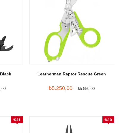
 Black
Leatherman Raptor Rescue Green
₺5.250,00
0,00
₺5.850,00
%11
%10
İndirim
İndirim