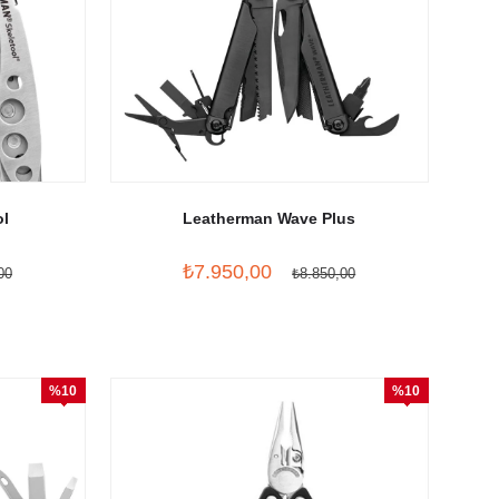
ol
Leatherman Wave Plus
₺7.950,00
00
₺8.850,00
%10
%10
İndirim
İndirim