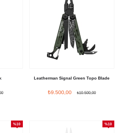
k
Leatherman Signal Green Topo Blade
₺9.500,00
00
₺10.500,00
%10
%10
İndirim
İndirim