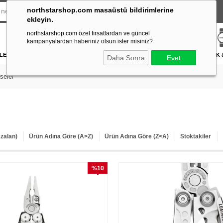
northstarshop.com masaüstü bildirimlerine
ekleyin.
northstarshop.com özel fırsatlardan ve güncel
kampanyalardan haberiniz olsun ister misiniz?
LERİ
DÜRBÜN & TELESKOP
FENER
DAĞCILIK & İŞ GÜVENLİĞİ
ATICILIK
Daha Sonra
Evet
seler
Azalan)
Ürün Adına Göre (A>Z)
Ürün Adına Göre (Z<A)
Stoktakiler
%10
İndirim