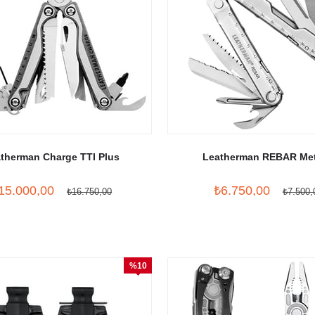
therman Charge TTI Plus
Leatherman REBAR Met
15.000,00
₺6.750,00
₺16.750,00
₺7.500,
%10
İndirim