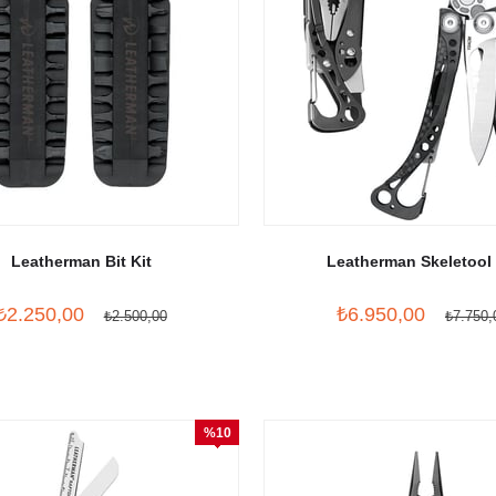
Leatherman Bit Kit
Leatherman Skeletool
₺2.250,00
₺6.950,00
₺2.500,00
₺7.750,
%10
İndirim