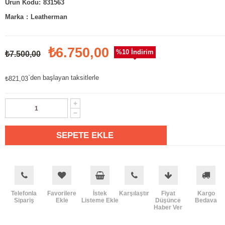
831563
Marka
:
Leatherman
₺6.750,00
%
10
İndirim
₺7.500,00
`den başlayan taksitlerle
₺821,03
Telefonla
Favorilere
İstek
Karşılaştır
Fiyat
Kargo
Sipariş
Ekle
Listeme Ekle
Düşünce
Bedava
Haber Ver