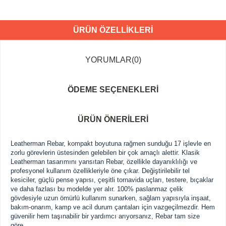
ÜRÜN ÖZELLIKLERI
YORUMLAR
(0)
ÖDEME SEÇENEKLERI
ÜRÜN ÖNERILERI
Leatherman Rebar, kompakt boyutuna rağmen sunduğu 17 işlevle en
zorlu görevlerin üstesinden gelebilen bir çok amaçlı alettir. Klasik
Leatherman tasarımını yansıtan Rebar, özellikle dayanıklılığı ve
profesyonel kullanım özellikleriyle öne çıkar. Değiştirilebilir tel
kesiciler, güçlü pense yapısı, çeşitli tornavida uçları, testere, bıçaklar
ve daha fazlası bu modelde yer alır. 100% paslanmaz çelik
gövdesiyle uzun ömürlü kullanım sunarken, sağlam yapısıyla inşaat,
bakım-onarım, kamp ve acil durum çantaları için vazgeçilmezdir. Hem
güvenilir hem taşınabilir bir yardımcı arıyorsanız, Rebar tam size
göre.