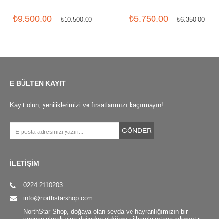
₺9.500,00
₺5.750,00
₺10.500,00
₺6.350,00
E BÜLTEN KAYIT
Kayıt olun, yeniliklerimizi ve fırsatlarımızı kaçırmayın!
GÖNDER
İLETİŞİM
0224 2110203
info@northstarshop.com
NorthStar Shop, doğaya olan sevda ve hayranlığımızın bir
sonucu olarak yine doğadan aldığımız ilhamla ortaya çıkmıştır.