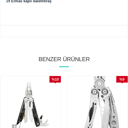
19 Elmas kaplı kalemtıraş
BENZER ÜRÜNLER
%10
%9
İndirim
İndirim