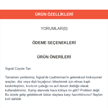
ÜRÜN ÖZELLIKLERI
YORUMLAR
(0)
ÖDEME SEÇENEKLERI
ÜRÜN ÖNERILERI
Signal Coyote Tan
Tamamen yenilenmiş Signal’de Leatherman’in geleneksel fonksiyonel
araçları, düz veya dişli bıçağınızı bileylemek için elmas kaplı
keskinleştirici, kıvılcım çubuğu ve acil durum düdüğü olarak
kullanabilirsiniz. Kamp alanında hava kötüye mi gitti? Problem değil.
Bu ürünle gelip gelebilecek bütün olaylara karşı hazırlıklısınız! Naylon
kılıf dahildir.