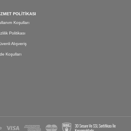
İZMET POLİTİKASI
llanım Koşulları
zlilik Politikası
venli Alışveriş
de Koşulları