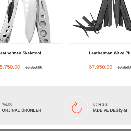
eatherman Skeletool
Leatherman Wave Pl
5.750,00
₺7.950,00
₺6.350,00
₺8.850,
%100
Ücretsiz
ORJİNAL ÜRÜNLER
İADE VE DEĞİŞİM