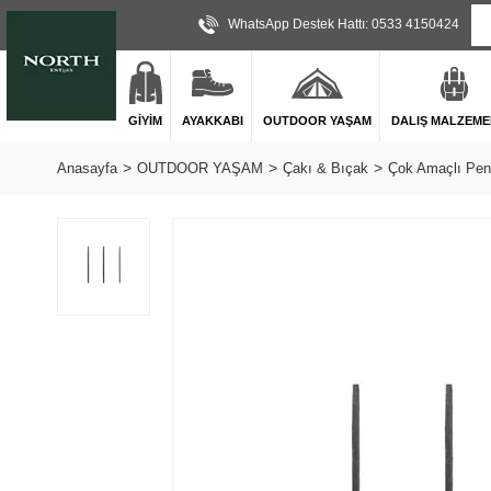
WhatsApp Destek Hattı: 0533 4150424
GİYİM
AYAKKABI
OUTDOOR YAŞAM
DALIŞ MALZEME
Anasayfa
OUTDOOR YAŞAM
Çakı & Bıçak
Çok Amaçlı Pen