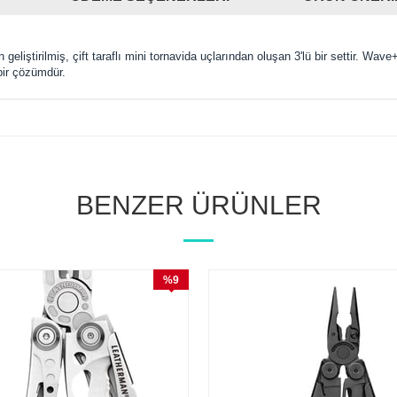
 geliştirilmiş, çift taraflı mini tornavida uçlarından oluşan 3'lü bir settir. W
bir çözümdür.
BENZER ÜRÜNLER
%9
İndirim