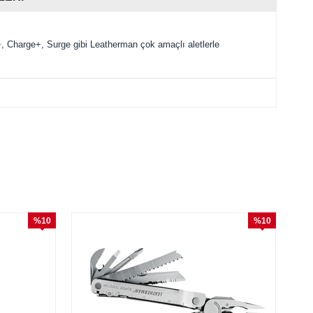
ave+, Charge+, Surge gibi Leatherman çok amaçlı aletlerle
%10
%10
İndirim
İndirim