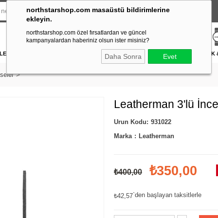
northstarshop.com masaüstü bildirimlerine
ekleyin.
northstarshop.com özel fırsatlardan ve güncel
kampanyalardan haberiniz olsun ister misiniz?
LERİ
DÜRBÜN & TELESKOP
FENER
DAĞCILIK & İŞ GÜVENLİĞİ
ATICILIK
Daha Sonra
Evet
seler
Leatherman 3'lü İnce 
931022
Marka
:
Leatherman
₺350,00
₺400,00
`den başlayan taksitlerle
₺42,57