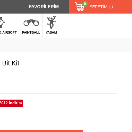
0
FAVORİLERİM
SEPETIM
 & AIRSOFT
PAINTBALL
YAŞAM
Bit Kit
%
12
İndirim