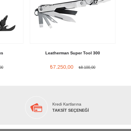
us
Leatherman Super Tool 300
₺7.250,00
00
₺8.100,00
Kredi Kartlarına
TAKSİT SEÇENEĞİ