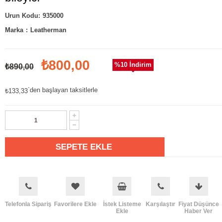
935000
Marka
:
Leatherman
₺800,00
%
10
İndirim
₺890,00
`den başlayan taksitlerle
₺133,33
Telefonla Sipariş
Favorilere Ekle
İstek Listeme
Karşılaştır
Fiyat Düşünce
Ekle
Haber Ver