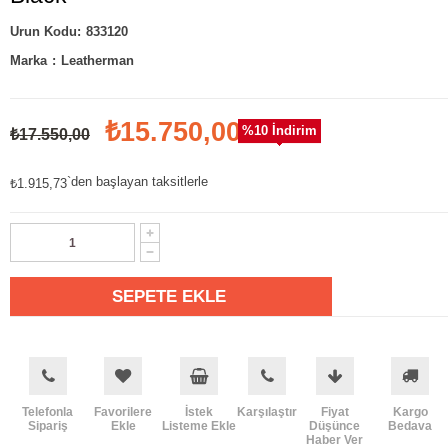
833120
Marka
:
Leatherman
₺15.750,00
%
10
İndirim
₺17.550,00
`den başlayan taksitlerle
₺1.915,73
Telefonla
Favorilere
İstek
Karşılaştır
Fiyat
Kargo
Sipariş
Ekle
Listeme Ekle
Düşünce
Bedava
Haber Ver