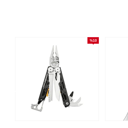
%10
İndirim