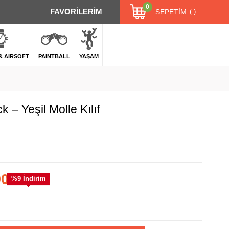
0
FAVORİLERİM
SEPETIM
 & AIRSOFT
PAINTBALL
YAŞAM
 – Yeşil Molle Kılıf
00
%
9
İndirim