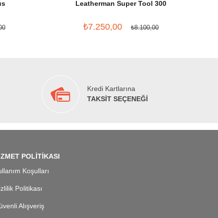
us
Leatherman Super Tool 300
₺7.250,00
00
₺8.100,00
Kredi Kartlarına
TAKSİT SEÇENEĞİ
İZMET POLİTİKASI
llanım Koşulları
zlilik Politikası
venli Alışveriş