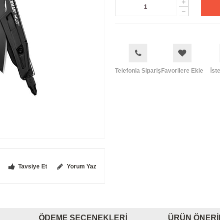
Telefonla Sipariş
Favorilere Ekle
İst
Tavsiye Et
Yorum Yaz
ÖDEME SEÇENEKLERI
ÜRÜN ÖNERI