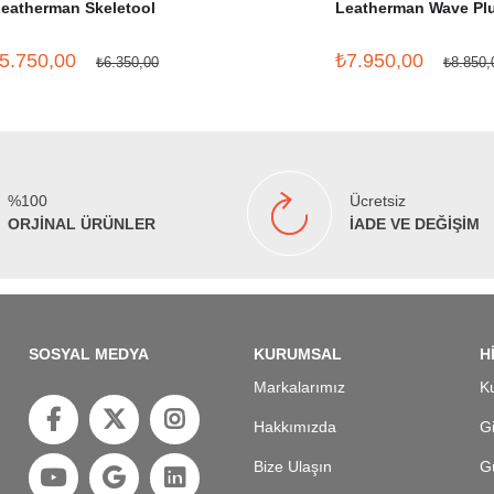
eatherman Skeletool
Leatherman Wave Pl
5.750,00
₺7.950,00
₺6.350,00
₺8.850,
%100
Ücretsiz
ORJİNAL ÜRÜNLER
İADE VE DEĞİŞİM
SOSYAL MEDYA
KURUMSAL
H
Markalarımız
Ku
Hakkımızda
Gi
Bize Ulaşın
Gü