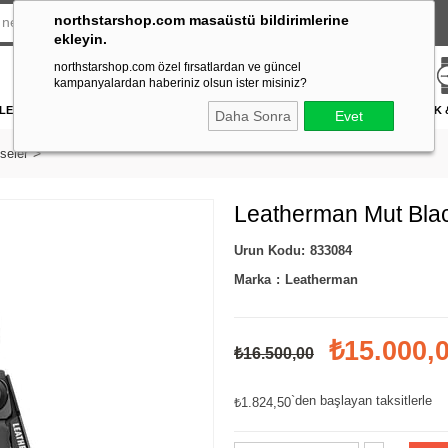
northstarshop.com masaüstü bildirimlerine
ekleyin.
northstarshop.com özel fırsatlardan ve güncel
kampanyalardan haberiniz olsun ister misiniz?
LERİ
DÜRBÜN & TELESKOP
FENER
DAĞCILIK & İŞ GÜVENLİĞİ
ATICILIK
Daha Sonra
Evet
seler
Leatherman Mut Black
833084
Marka
:
Leatherman
₺15.000,
₺16.500,00
`den başlayan taksitlerle
₺1.824,50