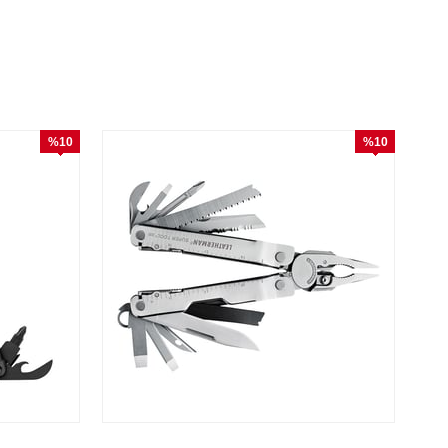
%10
%10
İndirim
İndirim