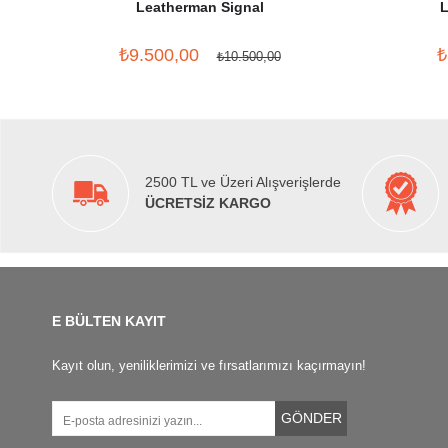
Leatherman Signal
L
₺9.500,00
₺
₺10.500,00
2500 TL ve Üzeri Alışverişlerde
ÜCRETSİZ KARGO
E BÜLTEN KAYIT
Kayıt olun, yeniliklerimizi ve fırsatlarımızı kaçırmayın!
GÖNDER