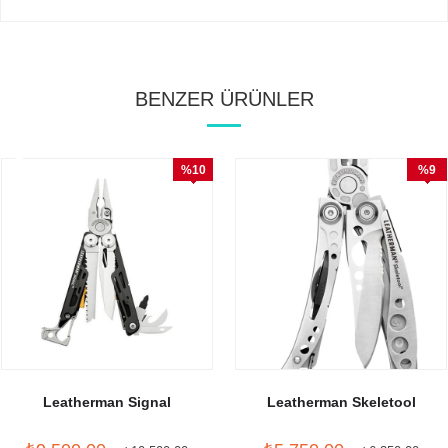
BENZER ÜRÜNLER
%10
%9
İndirim
İndirim
Leatherman Signal
Leatherman Skeletool