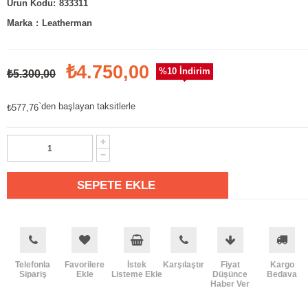
833311
Marka
:
Leatherman
₺4.750,00
%
10
İndirim
₺5.300,00
`den başlayan taksitlerle
₺577,76
Telefonla
Favorilere
İstek
Karşılaştır
Fiyat
Kargo
Sipariş
Ekle
Listeme Ekle
Düşünce
Bedava
Haber Ver