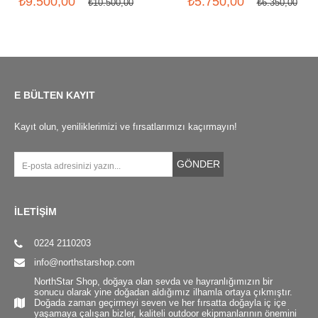
₺9.500,00
₺5.750,00
₺10.500,00
₺6.350,00
E BÜLTEN KAYIT
Kayıt olun, yeniliklerimizi ve fırsatlarımızı kaçırmayın!
GÖNDER
İLETİŞİM
0224 2110203
info@northstarshop.com
NorthStar Shop, doğaya olan sevda ve hayranlığımızın bir
sonucu olarak yine doğadan aldığımız ilhamla ortaya çıkmıştır.
Doğada zaman geçirmeyi seven ve her fırsatta doğayla iç içe
yaşamaya çalışan bizler, kaliteli outdoor ekipmanlarının önemini