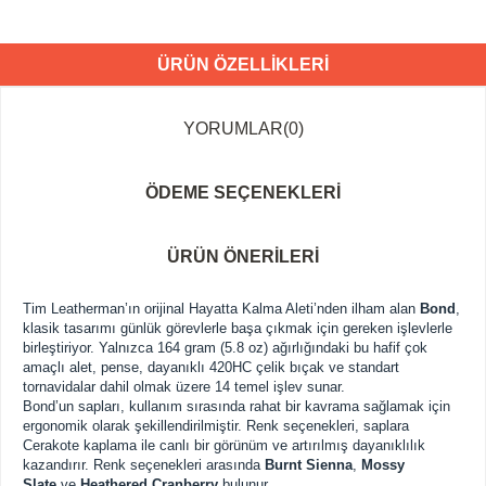
ÜRÜN ÖZELLIKLERI
YORUMLAR
(0)
ÖDEME SEÇENEKLERI
ÜRÜN ÖNERILERI
Tim Leatherman’ın orijinal Hayatta Kalma Aleti’nden ilham alan
Bond
,
klasik tasarımı günlük görevlerle başa çıkmak için gereken işlevlerle
birleştiriyor. Yalnızca 164 gram (5.8 oz) ağırlığındaki bu hafif çok
amaçlı alet, pense, dayanıklı 420HC çelik bıçak ve standart
tornavidalar dahil olmak üzere 14 temel işlev sunar.
Bond’un sapları, kullanım sırasında rahat bir kavrama sağlamak için
ergonomik olarak şekillendirilmiştir. Renk seçenekleri, saplara
Cerakote kaplama ile canlı bir görünüm ve artırılmış dayanıklılık
kazandırır. Renk seçenekleri arasında
Burnt Sienna
,
Mossy
Slate
ve
Heathered Cranberry
bulunur.