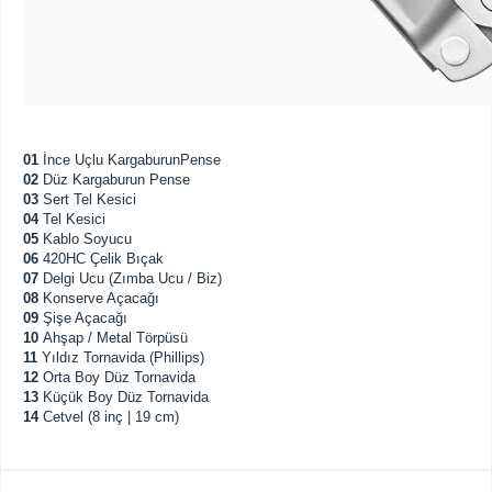
01
İnce Uçlu KargaburunPense
02
Düz Kargaburun Pense
03
Sert Tel Kesici
04
Tel Kesici
05
Kablo Soyucu
06
420HC Çelik Bıçak
07
Delgi Ucu (Zımba Ucu / Biz)
08
Konserve Açacağı
09
Şişe Açacağı
10
Ahşap / Metal Törpüsü
11
Yıldız Tornavida (Phillips)
12
Orta Boy Düz Tornavida
13
Küçük Boy Düz Tornavida
14
Cetvel (8 inç | 19 cm)