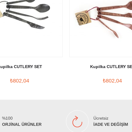
upilka CUTLERY SET
Kupilka CUTLERY S
₺802,04
₺802,04
%100
Ücretsiz
ORJİNAL ÜRÜNLER
İADE VE DEĞİŞİM