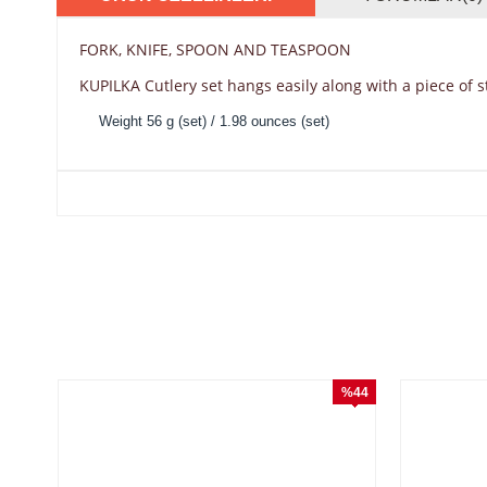
FORK, KNIFE, SPOON AND TEASPOON
KUPILKA Cutlery set hangs easily along with a piece of st
Weight 56 g (set) / 1.98 ounces (set)
%44
İndirim