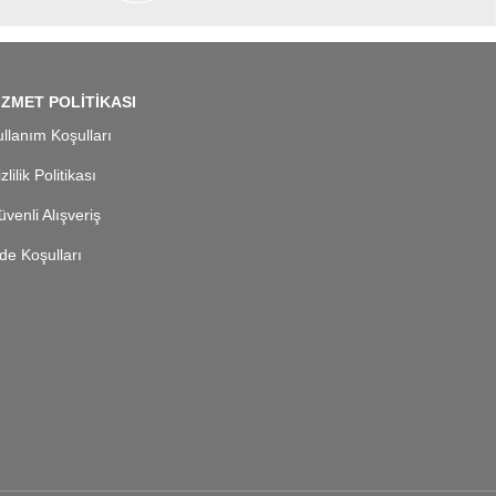
İZMET POLİTİKASI
llanım Koşulları
zlilik Politikası
venli Alışveriş
de Koşulları