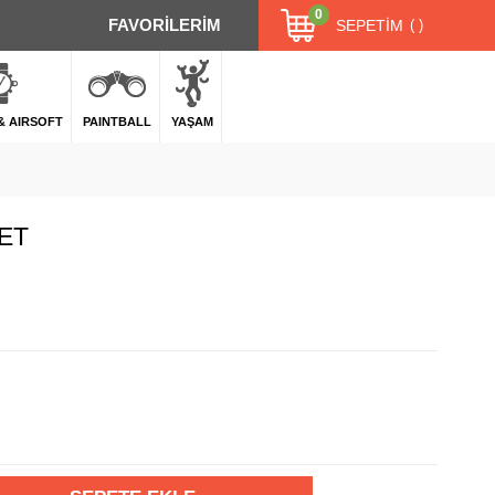
0
FAVORİLERİM
SEPETIM
 & AIRSOFT
PAINTBALL
YAŞAM
SET