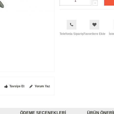
Telefonla Sipariş
Favorilere Ekle
İst
Tavsiye Et
Yorum Yaz
ÖDEME SEÇENEKLERI
ÜRÜN ÖNERI