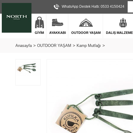
WhatsApp Destek Hattı: 0533 4150424
GİYİM
AYAKKABI
OUTDOOR YAŞAM
DALIŞ MALZEME
Anasayfa
OUTDOOR YAŞAM
Kamp Mutfağı