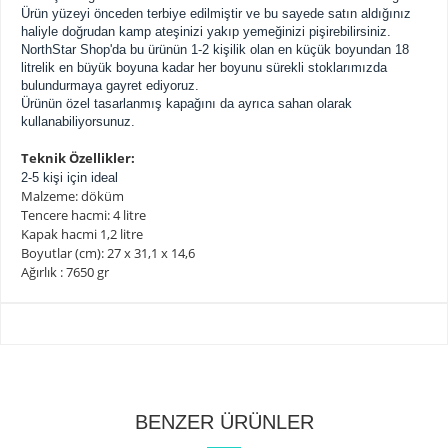
Ürün yüzeyi önceden terbiye edilmiştir ve bu sayede satın aldığınız
haliyle doğrudan kamp ateşinizi yakıp yemeğinizi pişirebilirsiniz.
NorthStar Shop'da bu ürünün 1-2 kişilik olan en küçük boyundan 18
litrelik en büyük boyuna kadar her boyunu sürekli stoklarımızda
bulundurmaya gayret ediyoruz.
Ürünün özel tasarlanmış kapağını da ayrıca sahan olarak
kullanabiliyorsunuz.
Teknik Özellikler:
2-5 kişi için ideal
Malzeme: döküm
Tencere hacmi: 4 litre
Kapak hacmi 1,2 litre
Boyutlar (cm): 27 x 31,1 x 14,6
Ağırlık : 7650 gr
BENZER ÜRÜNLER