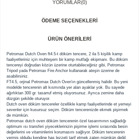
YORUMLAR
(0)
ÖDEME SEÇENEKLERI
ÜRÜN ÖNERILERI
Petromax Dutch Oven ft4.5-t döküm tencere, 2 ila 5 kişilik kamp
faaliyetleriniz için muhteşem bir kamp mutfağı ekipmanı. Bu döküm
tencereyi doğrudan közün üzerine oturtabileceğiniz gibi,
Petromax
Tripod
yada
Petromax Fire Anchor
kullanarak ateşin üzerine de
asabilirsiniz.
FT4.5, orjinal Petromax Dutch Oven'ın güncellenmiş halidir. Bu yeni
modelde tencerenin alt kısmında yer alan ayaklar yok. Bu sayede
ağırlıktan 300 gr. tasarruf etmiş oluyorsunuz. Ayrıca zemine daha
düzgün şekilde oturuyor.
Dutch oven döküm tencereler özellikle kamp faaliyetlerinde et yemeyi
sevenler için kusursuz seçim. Döküm tencerenizde ekmek pişirmek
de mümkün.
Petromax dutch oven döküm tencerenin özel tasarımının sağladığı
optimum ısı transferi yiyeceklerinizin pişirme işlemi sırasında besin
değerlerini ve vitaminlerini korumasını sağlıyor. Döküm tencerenin
vermiş olduğu kendine has lezzeti tarif etmek zaten mümkün değil.