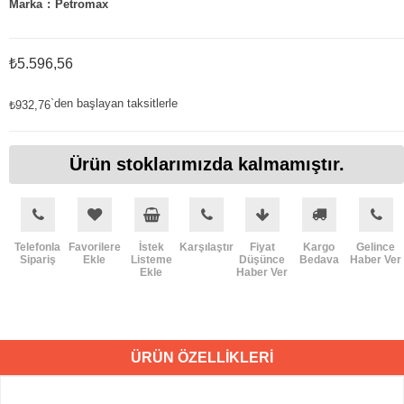
Marka
:
Petromax
₺5.596,56
`den başlayan taksitlerle
₺932,76
Ürün stoklarımızda kalmamıştır.
Telefonla
Favorilere
İstek
Karşılaştır
Fiyat
Kargo
Gelince
Sipariş
Ekle
Listeme
Düşünce
Bedava
Haber Ver
Ekle
Haber Ver
ÜRÜN ÖZELLIKLERI