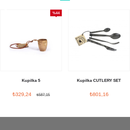
%44
İndirim
Kupilka 5
Kupilka CUTLERY SET
₺329,24
₺801,16
₺587,15