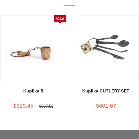
%44
İndirim
Kupilka 5
Kupilka CUTLERY SET
₺329,45
₺801,67
₺587,53