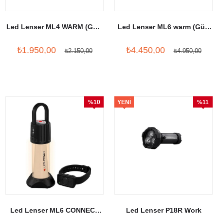
Led Lenser ML4 WARM (GÜN
Led Lenser ML6 warm (Gün
IŞIĞI)
ışığı)
₺1.950,00
₺4.450,00
₺2.150,00
₺4.950,00
%10
YENI
%11
İndirim
ÜRÜN
İndirim
Led Lenser ML6 CONNECT
Led Lenser P18R Work