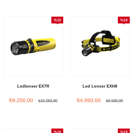
%10
%10
İndirim
İndirim
Ledlenser EX7R
Led Lenser EXH8
₺9.250,00
₺4.950,00
₺10.250,00
₺5.500,00
%10
%10