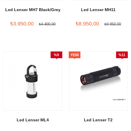
Led Lenser MH7 Black/Grey
Led Lenser MH11
₺3.950,00
₺8.950,00
₺4.400,00
₺9.950,00
%9
YENI
%11
İndirim
ÜRÜN
İndirim
Led Lenser ML4
Led Lenser T2