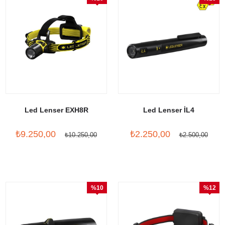
İndirim
İndirim
Led Lenser EXH8R
Led Lenser İL4
₺9.250,00
₺2.250,00
₺10.250,00
₺2.500,00
%10
%12
İndirim
İndirim