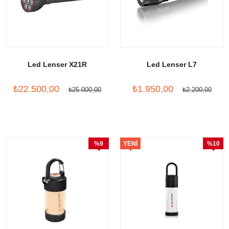
Led Lenser X21R
Led Lenser L7
₺22.500,00
₺1.950,00
₺25.000,00
₺2.200,00
%9
YENI
%10
İndirim
ÜRÜN
İndirim