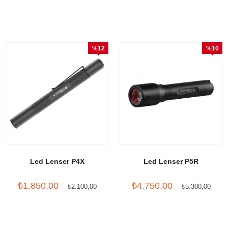
%12
%10
İndirim
İndirim
Led Lenser P4X
Led Lenser P5R
₺1.850,00
₺4.750,00
₺2.100,00
₺5.300,00