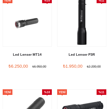
YENI
%10
%11
ÜRÜN
İndirim
İndirim
Led Lenser MT14
Led Lenser P3R
₺6.250,00
₺1.950,00
₺6.950,00
₺2.200,00
YENI
%10
YENI
%11
ÜRÜN
İndirim
ÜRÜN
İndirim