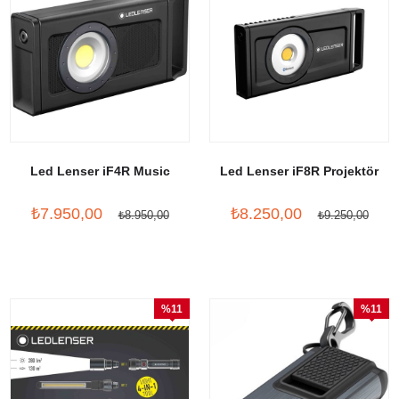
Led Lenser iF4R Music
Led Lenser iF8R Projektör
₺7.950,00
₺8.250,00
₺8.950,00
₺9.250,00
%11
%11
İndirim
İndirim