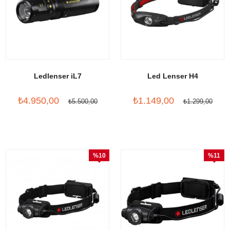
Ledlenser iL7
Led Lenser H4
₺4.950,00
₺1.149,00
₺5.500,00
₺1.299,00
%10
%11
İndirim
İndirim