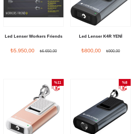
Led Lenser Workers Friends
Led Lenser K4R YENİ
₺5.950,00
₺800,00
₺6.650,00
₺900,00
%11
%8
İndirim
İndirim