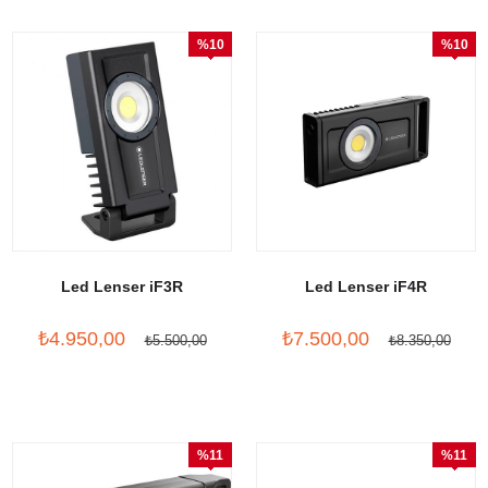
%10
%10
İndirim
İndirim
Led Lenser iF3R
Led Lenser iF4R
₺4.950,00
₺7.500,00
₺5.500,00
₺8.350,00
%11
%11
İndirim
İndirim