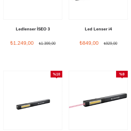
Ledlenser İSEO 3
Led Lenser i4
₺1.249,00
₺849,00
₺1.399,00
₺929,00
%10
%9
İndirim
İndirim