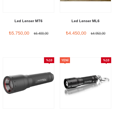
Led Lenser MT6
Led Lenser ML6
₺5.750,00
₺4.450,00
₺6.400,00
₺4.950,00
%10
YENI
%10
İndirim
ÜRÜN
İndirim