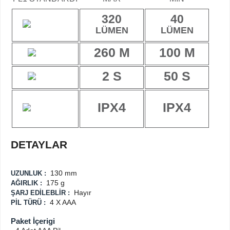
320
40
LÜMEN
LÜMEN
260 M
100 M
2 S
50 S
IPX4
IPX4
DETAYLAR
130 mm
UZUNLUK :
175 g
AĞIRLIK :
Hayır
ŞARJ EDİLEBLİR :
4 X AAA
PİL TÜRÜ :
Paket İçerigi