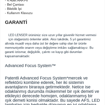
- 4 Adet AAA Pil
- Bel Çantası
- Bileklik İpi
- Kullanım Klavuzu
GARANTİ
LED LENSER ürününüz size uzun yıllar güvenilir hizmet vermesi
için olağanüstü önlemler aldık. Aksi takdirde, 5 yıl garantimiz
altında muadil veya daha üst bir değere sahip olan bir ürünle
memnuniyetle onarım veya değiştirme imkânı sağlamaktayız. Bu
garanti istismar, değişiklik, çalıntı ve kayıp gibi durumları
kapsamamaktadır.
Advanced Focus System™
Patentli Advanced Focus System*mercek ve
reflektörü kombine ederek, her iki sistemin
avantajlarını biraraya getirmektedir. Netice ise
odaklanmış durumda mükemmel bir ışık demeti ve
etkileyici derecede homojen, odaklanmamış bir
ışık demeti konisi olmaktadır. Bu sayede AFS, LED
lambaları için herhalde dünyanın en iyi odaklama