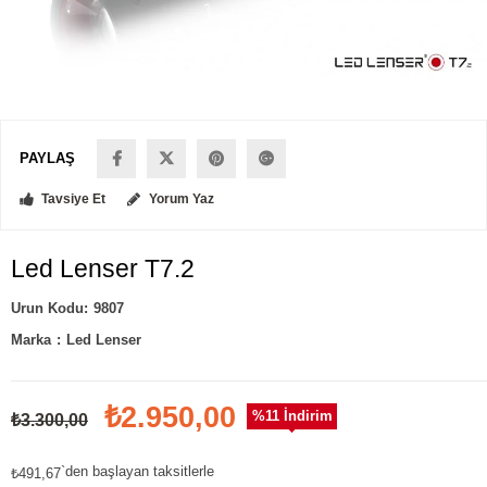
PAYLAŞ
Tavsiye Et
Yorum Yaz
Led Lenser T7.2
9807
Marka
:
Led Lenser
₺2.950,00
%
11
İndirim
₺3.300,00
`den başlayan taksitlerle
₺491,67