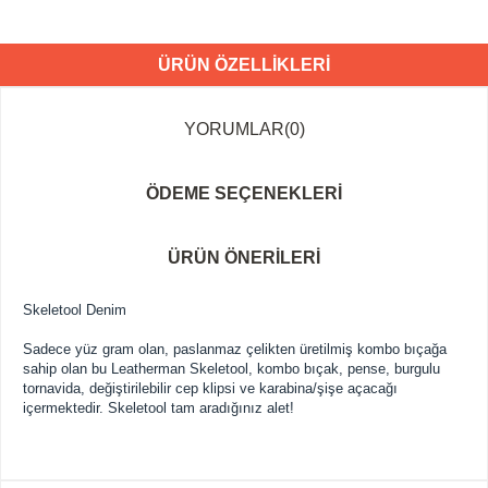
ÜRÜN ÖZELLIKLERI
YORUMLAR
(0)
ÖDEME SEÇENEKLERI
ÜRÜN ÖNERILERI
Skeletool Denim
Sadece yüz gram olan, paslanmaz çelikten üretilmiş kombo bıçağa
sahip olan bu Leatherman Skeletool, kombo bıçak, pense, burgulu
tornavida, değiştirilebilir cep klipsi ve karabina/şişe açacağı
içermektedir. Skeletool tam aradığınız alet!