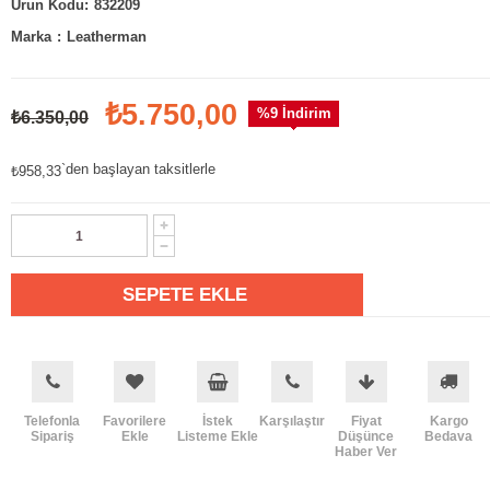
832209
Marka
:
Leatherman
₺5.750,00
%
9
İndirim
₺6.350,00
`den başlayan taksitlerle
₺958,33
Telefonla
Favorilere
İstek
Karşılaştır
Fiyat
Kargo
Sipariş
Ekle
Listeme Ekle
Düşünce
Bedava
Haber Ver