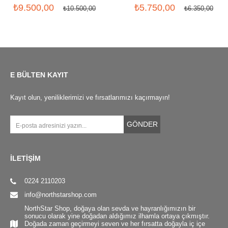
₺9.500,00
₺5.750,00
₺10.500,00
₺6.350,00
E BÜLTEN KAYIT
Kayıt olun, yeniliklerimizi ve fırsatlarımızı kaçırmayın!
GÖNDER
İLETİŞİM
0224 2110203
info@northstarshop.com
NorthStar Shop, doğaya olan sevda ve hayranlığımızın bir
sonucu olarak yine doğadan aldığımız ilhamla ortaya çıkmıştır.
Doğada zaman geçirmeyi seven ve her fırsatta doğayla iç içe