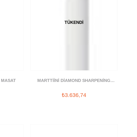
TÜKENDI
E MASAT
MARTTİİNİ DİAMOND SHARPENİNG
STEEL İN PLASTİC
₺3.636,74