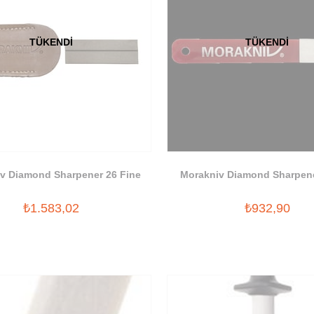
TÜKENDI
TÜKENDI
v Diamond Sharpener 26 Fine
Morakniv Diamond Sharpene
₺1.583,02
₺932,90