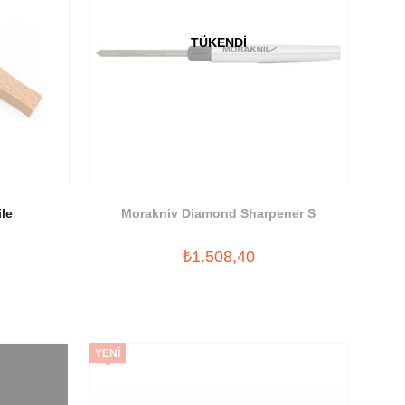
TÜKENDI
le
Morakniv Diamond Sharpener S
₺1.508,40
YENI
ÜRÜN