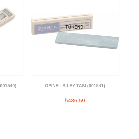
TÜKENDI
(001540)
OPINEL BILEY TASI (001541)
₺436,59