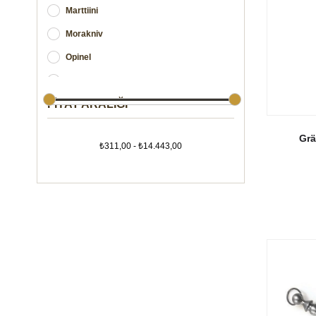
Marttiini
Morakniv
Opinel
Smith's
FIYAT ARALIĞI
Spyderco
Grä
₺311,00 - ₺14.443,00