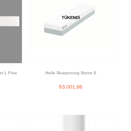
TÜKENDI
r L Fine
Helle Sharpening Stone S
₺3.001,86