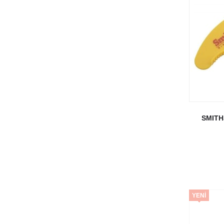
SMITH
YENI
ÜRÜN