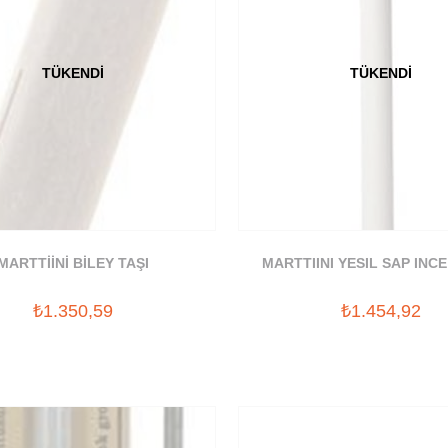
TÜKENDI
TÜKENDI
MARTTİİNİ BİLEY TAŞI
MARTTIINI YESIL SAP INC
₺1.350,59
₺1.454,92