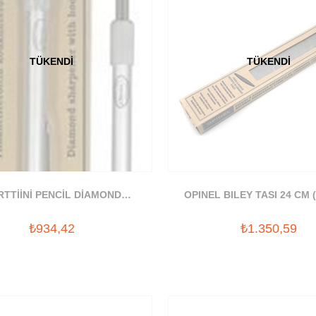
TÜKENDI
TÜKENDI
TTİİNİ PENCİL DİAMOND
OPINEL BILEY TASI 24 CM 
SHARPENER 300
₺934,42
₺1.350,59