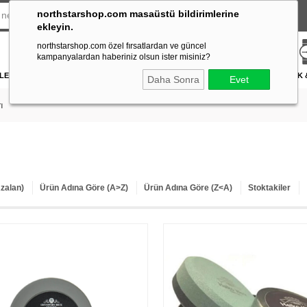
northstarshop.com masaüstü bildirimlerine
ekleyin.
northstarshop.com özel fırsatlardan ve güncel
kampanyalardan haberiniz olsun ister misiniz?
LERİ
DÜRBÜN & TELESKOP
FENER
DAĞCILIK & İŞ GÜVENLİĞİ
ATICILIK
Daha Sonra
Evet
ı
Azalan)
Ürün Adına Göre (A>Z)
Ürün Adına Göre (Z<A)
Stoktakiler