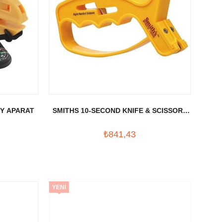
EY APARAT
SMITHS 10-SECOND KNIFE & SCISSORS
BILEY APARAT
₺841,43
YENI
ÜRÜN