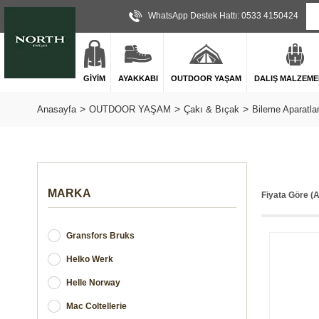
WhatsApp Destek Hattı: 0533 4150424
GİYİM
AYAKKABI
OUTDOOR YAŞAM
DALIŞ MALZEME
Anasayfa
OUTDOOR YAŞAM
Çakı & Bıçak
Bileme Aparatlar
MARKA
Fiyata Göre (
Gransfors Bruks
Helko Werk
Helle Norway
Mac Coltellerie