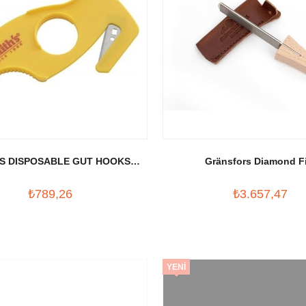
S DISPOSABLE GUT HOOKS
Gränsfors Diamond Fi
KANCA
₺789,26
₺3.657,47
YENI
ÜRÜN