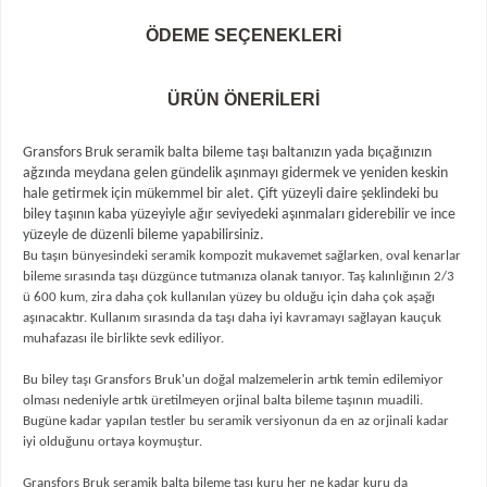
ÖDEME SEÇENEKLERI
ÜRÜN ÖNERILERI
Gransfors Bruk seramik balta bileme taşı baltanızın yada bıçağınızın
ağzında meydana gelen gündelik aşınmayı gidermek ve yeniden keskin
hale getirmek için mükemmel bir alet. Çift yüzeyli daire şeklindeki bu
biley taşının kaba yüzeyiyle ağır seviyedeki aşınmaları giderebilir ve ince
yüzeyle de düzenli bileme yapabilirsiniz.
Bu taşın bünyesindeki seramik kompozit mukavemet sağlarken, oval kenarlar
bileme sırasında taşı düzgünce tutmanıza olanak tanıyor. Taş kalınlığının 2/3
ü 600 kum, zira daha çok kullanılan yüzey bu olduğu için daha çok aşağı
aşınacaktır. Kullanım sırasında da taşı daha iyi kavramayı sağlayan kauçuk
muhafazası ile birlikte sevk ediliyor.
Bu biley taşı Gransfors Bruk'un doğal malzemelerin artık temin edilemiyor
olması nedeniyle artık üretilmeyen orjinal balta bileme taşının muadili.
Bugüne kadar yapılan testler bu seramik versiyonun da en az orjinali kadar
iyi olduğunu ortaya koymuştur.
Gransfors Bruk seramik balta bileme taşı kuru her ne kadar kuru da