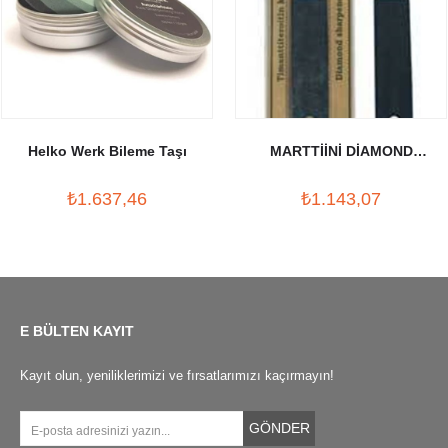
Helko Werk Bileme Taşı
MARTTİİNİ DİAMOND
SHARPENER 300 / 600
₺1.637,46
₺1.143,07
E BÜLTEN KAYIT
Kayıt olun, yeniliklerimizi ve fırsatlarımızı kaçırmayın!
GÖNDER