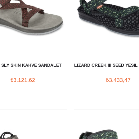
 SLY SKIN KAHVE SANDALET
LIZARD CREEK III SEED YESI
₺3.121,62
₺3.433,47