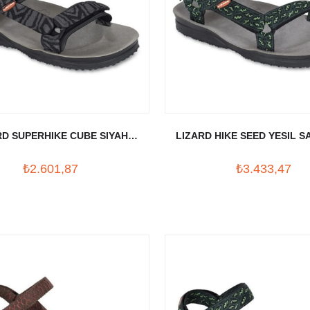
RD SUPERHIKE CUBE SIYAH
LIZARD HIKE SEED YESIL 
SANDALET
₺2.601,87
₺3.433,47