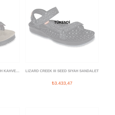
TÜKENDI
CH KAHVE
LIZARD CREEK III SEED SIYAH SANDALET
₺3.433,47