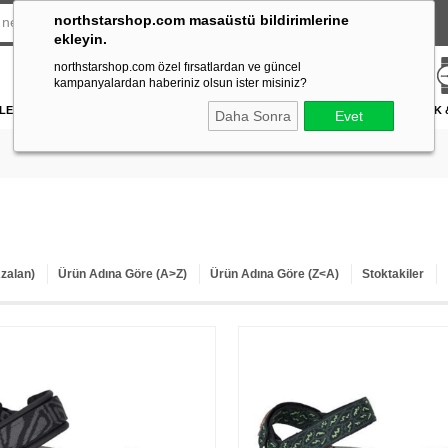
northstarshop.com masaüstü bildirimlerine
ekleyin.
northstarshop.com özel fırsatlardan ve güncel
kampanyalardan haberiniz olsun ister misiniz?
LERİ
DÜRBÜN & TELESKOP
FENER
DAĞCILIK & İŞ GÜVENLİĞİ
ATICILIK
Daha Sonra
Evet
Azalan)
Ürün Adına Göre (A>Z)
Ürün Adına Göre (Z<A)
Stoktakiler