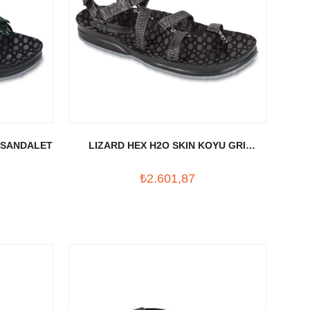
L SANDALET
LIZARD HEX H2O SKIN KOYU GRI
SANDALET
₺2.601,87