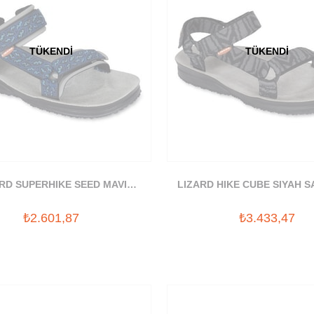
TÜKENDI
TÜKENDI
RD SUPERHIKE SEED MAVI
LIZARD HIKE CUBE SIYAH 
SANDALET
₺2.601,87
₺3.433,47