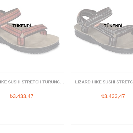
TÜKENDI
TÜKENDI
HIKE SUSHI STRETCH TURUNCU
LIZARD HIKE SUSHI STRET
SANDALET
SANDALET
₺3.433,47
₺3.433,47