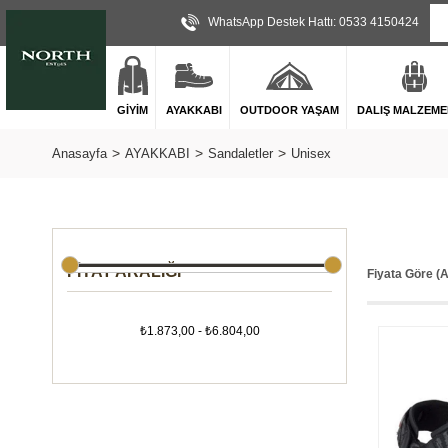
WhatsApp Destek Hattı: 0533 4150424
GİYİM
AYAKKABI
OUTDOOR YAŞAM
DALIŞ MALZEME
Anasayfa
AYAKKABI
Sandaletler
Unisex
FIYAT ARALIĞI
Fiyata Göre (
₺1.873,00 - ₺6.804,00