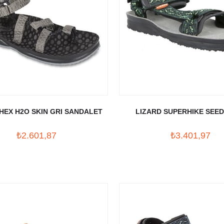
HEX H2O SKIN GRI SANDALET
LIZARD SUPERHIKE SEED
SANDALET
₺2.601,87
₺3.401,97