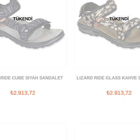
TÜKENDI
TÜKENDI
 RIDE CUBE SIYAH SANDALET
LIZARD RIDE GLASS KAHVE
₺2.913,72
₺2.913,72