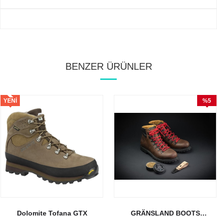
BENZER ÜRÜNLER
YENI
%5
ÜRÜN
İndirim
Dolomite Tofana GTX
GRÄNSLAND BOOTS