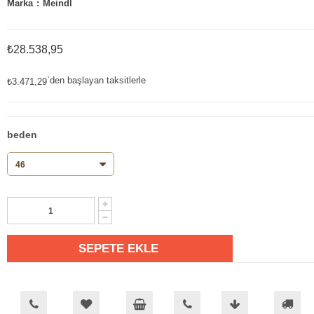
Marka
:
Meindl
₺28.538,95
`den başlayan taksitlerle
₺3.471,29
beden