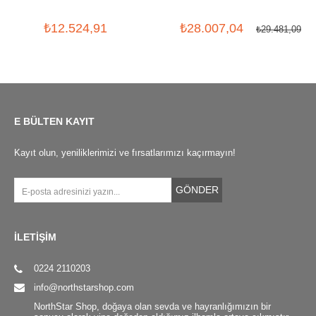
LUNDHAGS X CRUD
₺12.524,91
₺28.007,04
₺29.481,09
E BÜLTEN KAYIT
Kayıt olun, yeniliklerimizi ve fırsatlarımızı kaçırmayın!
GÖNDER
İLETİŞİM
0224 2110203
info@northstarshop.com
NorthStar Shop, doğaya olan sevda ve hayranlığımızın bir