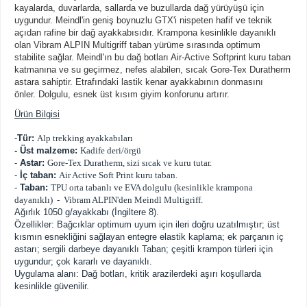
kayalarda, duvarlarda, sallarda ve buzullarda dağ yürüyüşü için
uygundur.
Meindl'in geniş boynuzlu GTX'i nispeten hafif ve teknik
açıdan rafine bir dağ ayakkabısıdır.
Krampona kesinlikle dayanıklı
olan Vibram ALPIN Multigriff taban yürüme sırasında optimum
stabilite sağlar.
Meindl'ın bu dağ botları Air-Active Softprint kuru taban
katmanına ve su geçirmez, nefes alabilen, sıcak Gore-Tex Duratherm
astara sahiptir.
Etrafındaki lastik kenar ayakkabının donmasını
önler.
Dolgulu, esnek üst kısım giyim konforunu artırır.
Ürün Bilgisi
-
Tür:
Alp trekking ayakkabıları
- Üst malzeme:
Kadife deri/örgü
-
Astar:
Gore-Tex Duratherm, sizi sıcak ve kuru tutar.
-
İç taban:
Air Active Soft Print kuru taban.
-
Taban:
TPU orta tabanlı ve EVA dolgulu (kesinlikle krampona
dayanıklı) - Vibram ALPIN'den Meindl Multigriff.
Ağırlık 1050 g/ayakkabı (İngiltere 8).
Özellikler: Bağcıklar optimum uyum için ileri doğru uzatılmıştır;
üst
kısmın esnekliğini sağlayan entegre elastik kaplama;
ek parçanın iç
astarı;
sergili darbeye dayanıklı Taban;
çeşitli krampon türleri için
uygundur;
çok kararlı ve dayanıklı.
Uygulama alanı: Dağ botları, kritik arazilerdeki aşırı koşullarda
kesinlikle güvenilir.