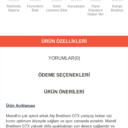
Telefonla
Favorilere
İstek
Karşılaştır
Fiyat
Kargo
Sipariş
Ekle
Listeme Ekle
Düşünce
Bedava
Haber Ver
ÜRÜN ÖZELLIKLERI
YORUMLAR
(0)
ÖDEME SEÇENEKLERI
ÜRÜN ÖNERILERI
Ürün Açıklaması
Meindl'ın çok işlevli erkek Alp Breithorn GTX yürüyüş botları üst
kısmı optimum düzeyde sağlam ve aynı zamanda esnektir.
Meindl
Breithorn GTX yüksek irtifa ayakkabıları son derece sağlamdır ve