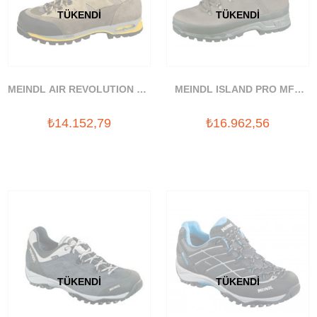
TÜKENDI
TÜKENDI
MEINDL AIR REVOLUTION 3.1
MEINDL ISLAND PRO MFS
BOT 05
BOT
₺14.152,79
₺16.962,56
TÜKENDI
TÜKENDI