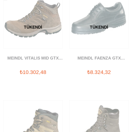
TÜKENDI
TÜKENDI
MEINDL VITALIS MID GTX
MEINDL FAENZA GTX
BOT
AYAKKABI
₺10.302,48
₺8.324,32