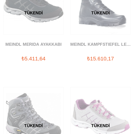
TÜKENDI
TÜKENDI
MEINDL MERIDA AYAKKABI
MEINDL KAMPFSTIEFEL LEIC
GORETEX BOT
₺5.411,64
₺15.610,17
TÜKENDI
TÜKENDI