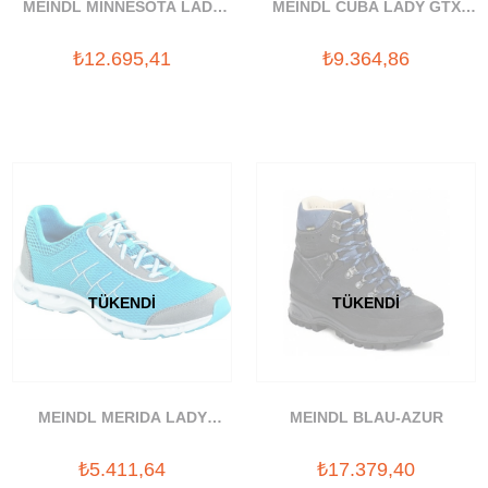
MEINDL MINNESOTA LADY
MEINDL CUBA LADY GTX
GT GORETEX BOT
GORETEX AYAKKABI
₺12.695,41
₺9.364,86
TÜKENDI
TÜKENDI
MEINDL MERIDA LADY
MEINDL BLAU-AZUR
AYAKKABI
₺5.411,64
₺17.379,40