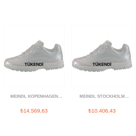
TÜKENDI
TÜKENDI
MEINDL KOPENHAGEN
MEINDL STOCKHOLM
AYAKKABI 10
AYAKKABI 01
₺14.569,63
₺10.406,43