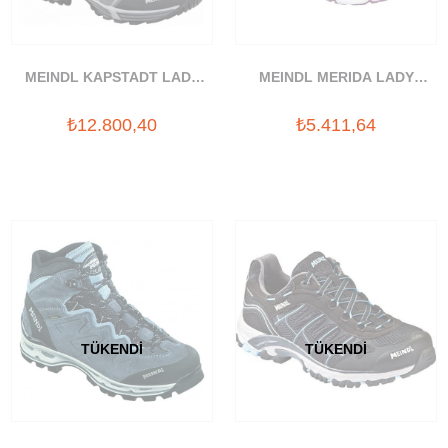
MEINDL KAPSTADT LADY
MEINDL MERIDA LADY
GTX GORETEX BOT
AYAKKABI
₺12.800,40
₺5.411,64
TÜKENDI
TÜKENDI