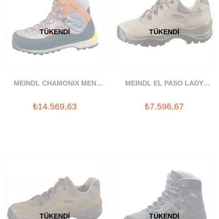
TÜKENDI
TÜKENDI
MEINDL CHAMONIX MEN
MEINDL EL PASO LADY
BOT
AYAKKABI
₺14.569,63
₺7.596,67
TÜKENDI
TÜKENDI