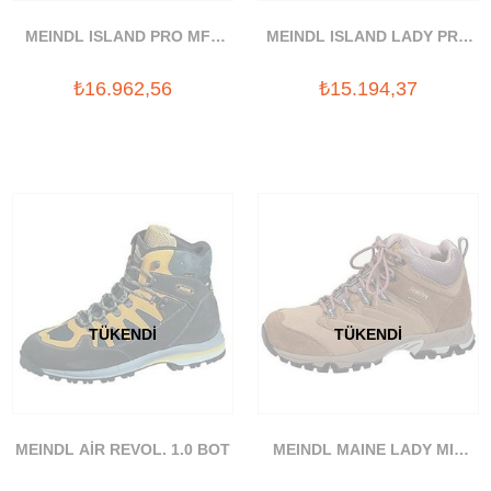
MEINDL ISLAND PRO MFS
MEINDL ISLAND LADY PRO
BOT
MFS BOT
₺16.962,56
₺15.194,37
TÜKENDI
TÜKENDI
MEINDL AİR REVOL. 1.0 BOT
MEINDL MAINE LADY MID
GTX BOT