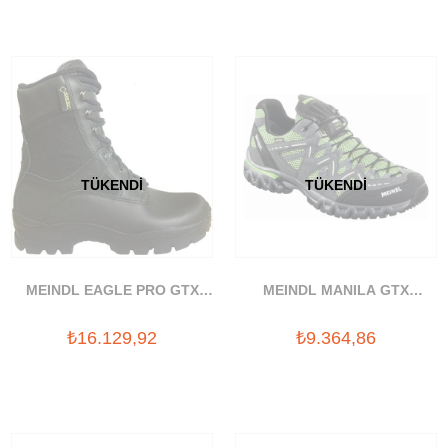
TÜKENDI
TÜKENDI
MEINDL EAGLE PRO GTX
MEINDL MANILA GTX
GORETEX BOT
GORETEX AYAKKABI
₺16.129,92
₺9.364,86