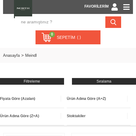
FAVORİLERİM
0
SEPETIM
Anasayfa
Meindl
Filtreleme
Sıralama
Fiyata Göre (Azalan)
Ürün Adına Göre (A>Z)
Ürün Adına Göre (Z<A)
Stoktakiler