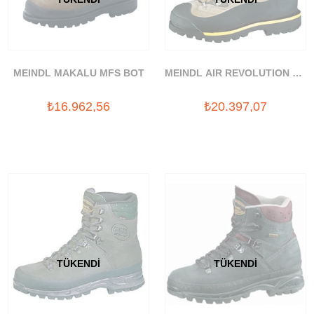
MEINDL MAKALU MFS BOT
MEINDL AIR REVOLUTION 9.0
BOT
₺16.962,56
₺20.397,07
TÜKENDI
TÜKENDI