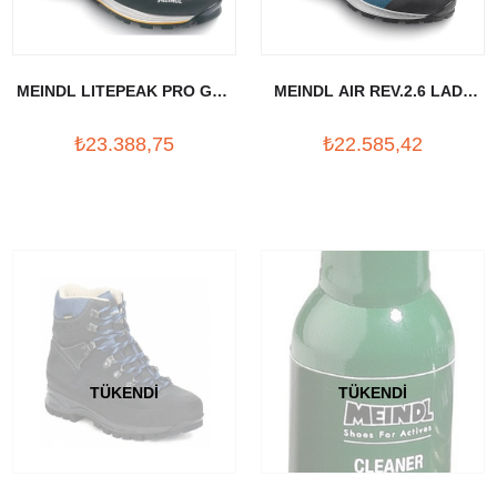
MEINDL LITEPEAK PRO GTX
MEINDL AIR REV.2.6 LADY
BOT
BOT
₺23.388,75
₺22.585,42
TÜKENDI
TÜKENDI