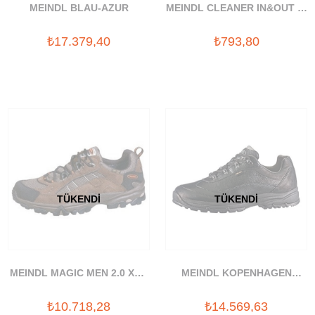
MEINDL BLAU-AZUR
MEINDL CLEANER IN&OUT IC
DIS TEMIZLIK SPREYI
₺17.379,40
₺793,80
TÜKENDI
TÜKENDI
MEINDL MAGIC MEN 2.0 XCR
MEINDL KOPENHAGEN
AYAKKABI 10
AYAKKABI 01
₺10.718,28
₺14.569,63