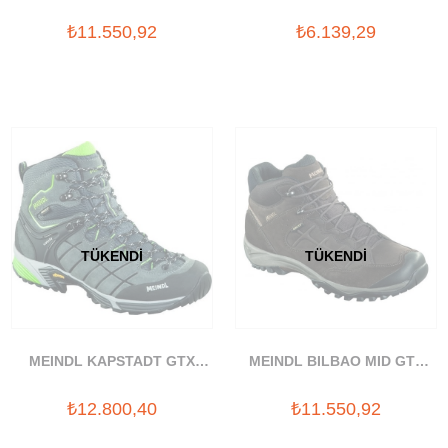
GORETEX BOT(YARIM BILEK)
AYAKKABI
₺11.550,92
₺6.139,29
TÜKENDI
TÜKENDI
MEINDL KAPSTADT GTX
MEINDL BILBAO MID GTX
GORETEX BOT
GORETEX BOT
₺12.800,40
₺11.550,92