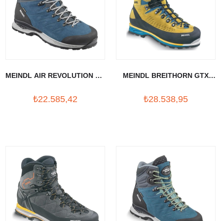
MEINDL AIR REVOLUTION 2.6
MEINDL BREITHORN GTX
PETROL BOT
BOT
₺22.585,42
₺28.538,95