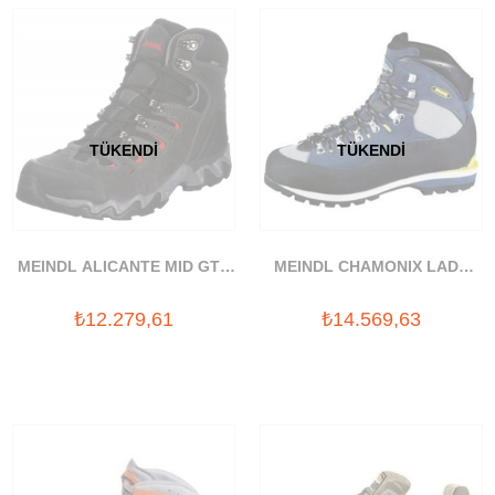
TÜKENDI
TÜKENDI
MEINDL ALICANTE MID GTX
MEINDL CHAMONIX LADY
GORETEX BOT
BOT
₺12.279,61
₺14.569,63