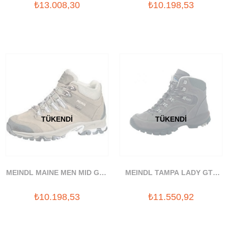
₺13.008,30
₺10.198,53
TÜKENDI
TÜKENDI
MEINDL MAINE MEN MID GTX
MEINDL TAMPA LADY GTX
BOT
BOT
₺10.198,53
₺11.550,92