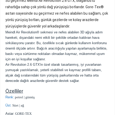
Su geçirmez Meindl Air Revolution 2.6 GTX, olağanüstü
rahatlığa sahip çok yönlü dağ yürüyüşü botlarıdır.
Gore-Tex®
astarı sayesinde su geçirmez ve nefes alabilen bu sağlam, çok
yönlü yürüyüş botları, günlük gezilerde ve kolay arazilerde
yürüyüşlerde güvenilir yol arkadaşlarıdır.
Meindl Air Revolution® sekmesi ve nefes alabilen 3D ağıyla adım
hareketi, dışarıdaki nemi etkili bir şekilde ortadan kaldıran hava
sirkülasyonu yaratır.
Bu, özellikle sıcak günlerde kullanım konforunu
önemli ölçüde artırır.
Bağcık aracılığıyla yapılan ayarlamayla birlikte,
baskı veya sürtünme noktaları olmadan kaymaz, mükemmel uyum
için en iyi koşullar sağlanır.
Air Revolution 2.6 GTX'in özel olarak tasarlanmış, iyi yuvarlanan
yumuşak yastıklamalı, yeterli stabiliteli ve kaymaz profilli tabanı,
alçak dağ sıralarındaki tüm yürüyüş parkurlarında ve hatta orta
derecede dağlık arazilerde güvenilir destek sağlar.
Özelliler
Renk:
petrol |
gümüş
Üst:
Süet |
ağ
Astar:
GORE-TEX