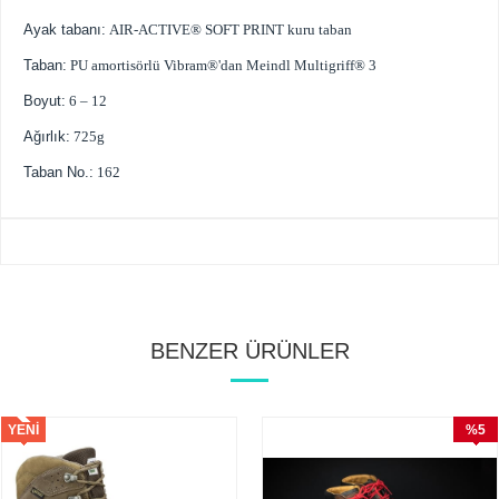
Ayak tabanı:
AIR-ACTIVE® SOFT PRINT kuru taban
Taban:
PU amortisörlü Vibram®'dan Meindl Multigriff® 3
Boyut:
6 – 12
Ağırlık:
725g
Taban No.:
162
BENZER ÜRÜNLER
YENI
%5
ÜRÜN
İndirim