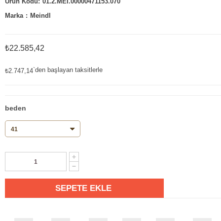
01.2.MEI.00000471153.070
Marka
:
Meindl
₺22.585,42
`den başlayan taksitlerle
₺2.747,14
beden