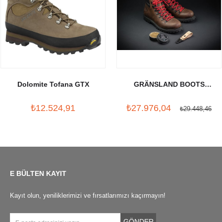
Dolomite Tofana GTX
GRÄNSLAND BOOTS
LUNDHAGS X CRUD
₺12.524,91
₺27.976,04
₺29.448,46
E BÜLTEN KAYIT
Kayıt olun, yeniliklerimizi ve fırsatlarımızı kaçırmayın!
GÖNDER