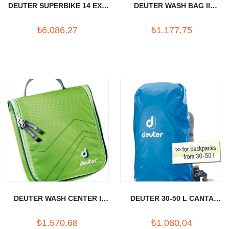
DEUTER SUPERBIKE 14 EXP
DEUTER WASH BAG II
SL SIRT CANTASI
AKSESUAR CANTASI
₺6.086,27
₺1.177,75
DEUTER WASH CENTER I
DEUTER 30-50 L CANTA
AKSESUAR CANTASI
YAGMURLUGU
₺1.570,68
₺1.080,04