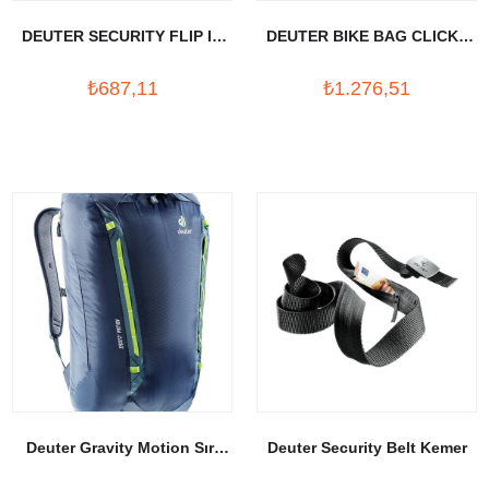
DEUTER SECURITY FLIP IN
DEUTER BIKE BAG CLICK I
BEL CANTA
BISIKLET CANTASI
₺687,11
₺1.276,51
Deuter Gravity Motion Sırt
Deuter Security Belt Kemer
Çantası