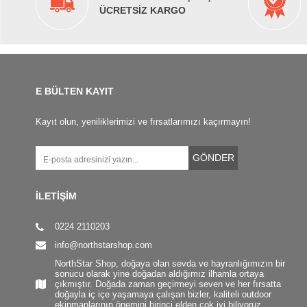
ÜCRETSİZ KARGO
E BÜLTEN KAYIT
Kayıt olun, yeniliklerimizi ve fırsatlarımızı kaçırmayın!
GÖNDER
İLETİŞİM
0224 2110203
info@northstarshop.com
NorthStar Shop, doğaya olan sevda ve hayranlığımızın bir
sonucu olarak yine doğadan aldığımız ilhamla ortaya
çıkmıştır. Doğada zaman geçirmeyi seven ve her fırsatta
doğayla iç içe yaşamaya çalışan bizler, kaliteli outdoor
ekipmanlarının önemini birinci elden çok iyi biliyoruz.