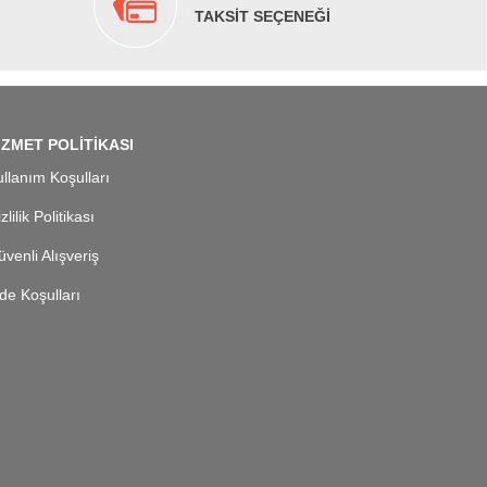
TAKSİT SEÇENEĞİ
İZMET POLİTİKASI
llanım Koşulları
zlilik Politikası
venli Alışveriş
de Koşulları