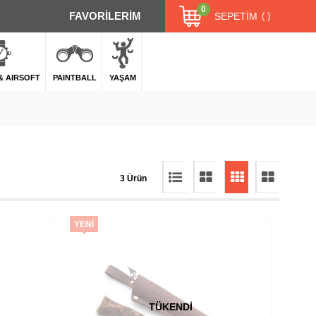
0
FAVORİLERİM
SEPETIM
 & AIRSOFT
PAINTBALL
YAŞAM
3 Ürün
YENI
ÜRÜN
TÜKENDI