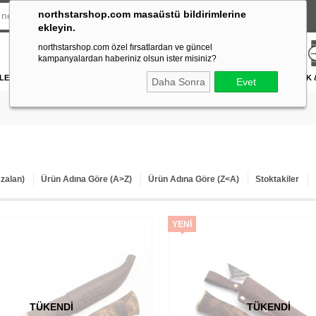
northstarshop.com masaüstü bildirimlerine
ekleyin.
northstarshop.com özel fırsatlardan ve güncel
kampanyalardan haberiniz olsun ister misiniz?
LERİ
DÜRBÜN & TELESKOP
FENER
DAĞCILIK & İŞ GÜVENLİĞİ
ATICILIK
Daha Sonra
Evet
Azalan)
Ürün Adına Göre (A>Z)
Ürün Adına Göre (Z<A)
Stoktakiler
YENI
ÜRÜN
TÜKENDI
TÜKENDI