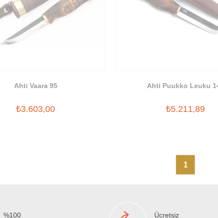
Ahti Vaara 95
Ahti Puukko Leuku 1
₺3.603,00
₺5.211,89
1
%100
Ücretsiz