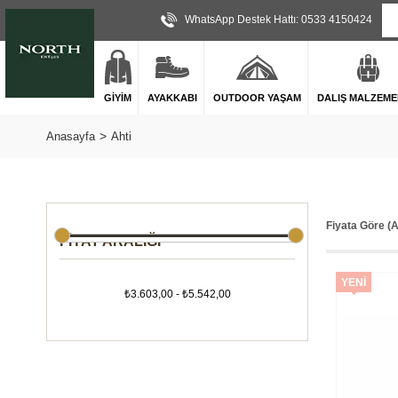
WhatsApp Destek Hattı: 0533 4150424
GİYİM
AYAKKABI
OUTDOOR YAŞAM
DALIŞ MALZEME
Anasayfa
Ahti
Fiyata Göre (
FIYAT ARALIĞI
YENI
₺3.603,00 - ₺5.542,00
ÜRÜN