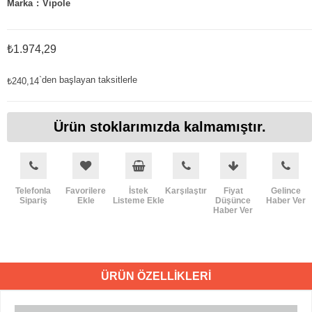
Marka
:
Vipole
₺1.974,29
`den başlayan taksitlerle
₺240,14
Ürün stoklarımızda kalmamıştır.
Telefonla
Favorilere
İstek
Karşılaştır
Fiyat
Gelince
Sipariş
Ekle
Listeme Ekle
Düşünce
Haber Ver
Haber Ver
ÜRÜN ÖZELLIKLERI