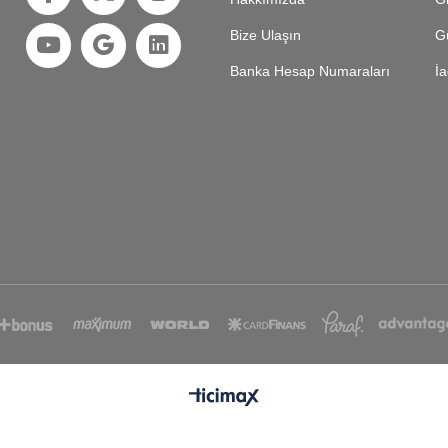
Bize Ulaşın
Gü
Banka Hesap Numaraları
İa