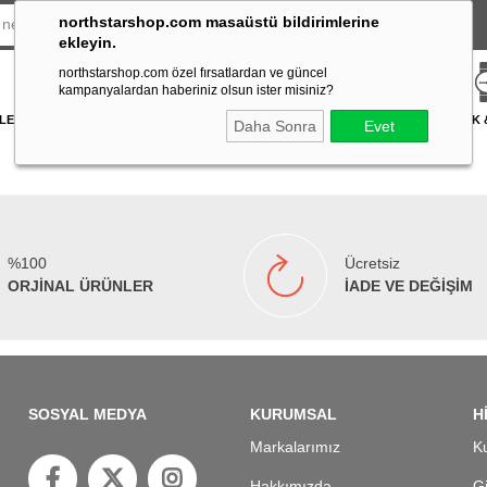
northstarshop.com masaüstü bildirimlerine
ekleyin.
northstarshop.com özel fırsatlardan ve güncel
kampanyalardan haberiniz olsun ister misiniz?
LERİ
DÜRBÜN & TELESKOP
FENER
DAĞCILIK & İŞ GÜVENLİĞİ
ATICILIK
Daha Sonra
Evet
%100
Ücretsiz
ORJİNAL ÜRÜNLER
İADE VE DEĞİŞİM
SOSYAL MEDYA
KURUMSAL
H
Markalarımız
Ku
Hakkımızda
Gi