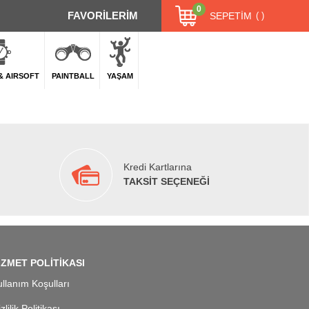
0
FAVORİLERİM
SEPETIM
 & AIRSOFT
PAINTBALL
YAŞAM
Kredi Kartlarına
TAKSİT SEÇENEĞİ
İZMET POLİTİKASI
llanım Koşulları
zlilik Politikası