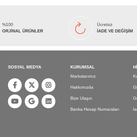
%100
Ücretsiz
ORJİNAL ÜRÜNLER
İADE VE DEĞİŞİM
SOSYAL MEDYA
KURUMSAL
H
Markalarımız
Ku
Hakkımızda
Gi
Bize Ulaşın
Gü
Banka Hesap Numaraları
İa