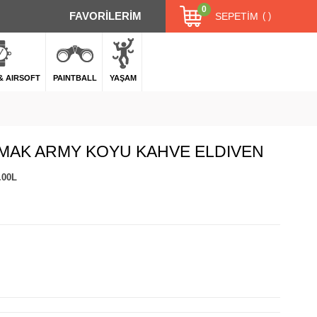
0
FAVORİLERİM
SEPETIM
 & AIRSOFT
PAINTBALL
YAŞAM
MAK ARMY KOYU KAHVE ELDIVEN
.00L