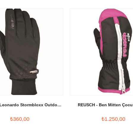
Leonardo Stormbloxx Outdoor
REUSCH - Ben Mitten Çocu
Eldiven Siyah
Eldiveni Siyah/Fuşy
₺360,00
₺1.250,00