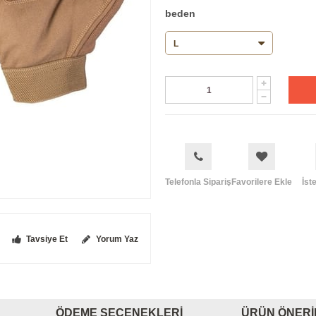
beden
Telefonla Sipariş
Favorilere Ekle
İst
Tavsiye Et
Yorum Yaz
ÖDEME SEÇENEKLERI
ÜRÜN ÖNERI