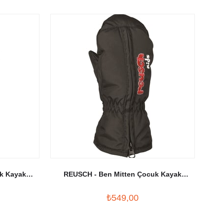
k Kayak
REUSCH - Ben Mitten Çocuk Kayak
a
Eldiveni Siyah
₺549,00