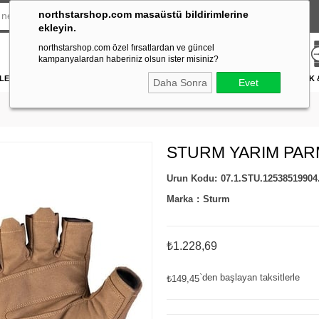
northstarshop.com masaüstü bildirimlerine
ekleyin.
northstarshop.com özel fırsatlardan ve güncel
kampanyalardan haberiniz olsun ister misiniz?
LERİ
DÜRBÜN & TELESKOP
FENER
DAĞCILIK & İŞ GÜVENLİĞİ
ATICILIK
Daha Sonra
Evet
STURM YARIM PAR
07.1.STU.12538519904
Marka
:
Sturm
₺1.228,69
`den başlayan taksitlerle
₺149,45