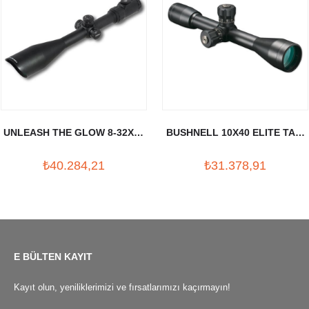
UNLEASH THE GLOW 8-32X56
BUSHNELL 10X40 ELITE TAC.
TUFEK DURBUNU (30MM)
TUFEK DURBUNU
₺40.284,21
₺31.378,91
E BÜLTEN KAYIT
Kayıt olun, yeniliklerimizi ve fırsatlarımızı kaçırmayın!