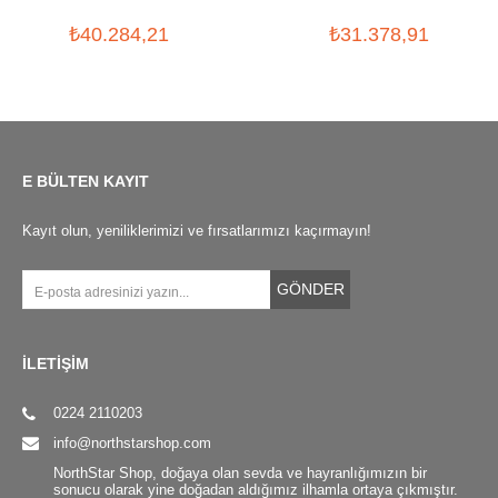
TUFEK DURBUNU (30MM)
TUFEK DURBUNU
₺40.284,21
₺31.378,91
E BÜLTEN KAYIT
Kayıt olun, yeniliklerimizi ve fırsatlarımızı kaçırmayın!
GÖNDER
İLETİŞİM
0224 2110203
info@northstarshop.com
NorthStar Shop, doğaya olan sevda ve hayranlığımızın bir
sonucu olarak yine doğadan aldığımız ilhamla ortaya çıkmıştır.