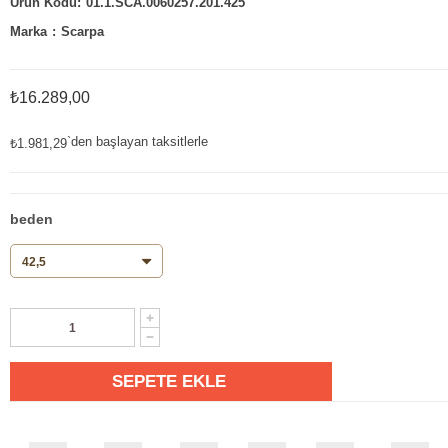
01.1.SCA.0060257.201.425
Marka
:
Scarpa
₺16.289,00
`den başlayan taksitlerle
₺1.981,29
beden