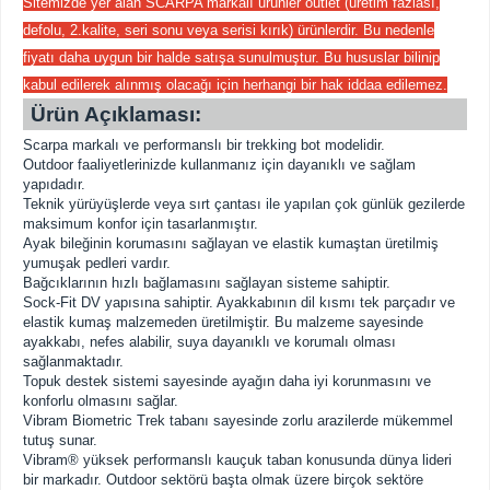
Sitemizde yer alan SCARPA markalı ürünler outlet (üretim fazlası,
defolu, 2.kalite, seri sonu veya serisi kırık) ürünlerdir. Bu nedenle
fiyatı daha uygun bir halde satışa sunulmuştur. Bu hususlar bilinip
kabul edilerek alınmış olacağı için herhangi bir hak iddaa edilemez.
Ürün Açıklaması:
Scarpa markalı ve performanslı bir trekking bot modelidir.
Outdoor faaliyetlerinizde kullanmanız için dayanıklı ve sağlam
yapıdadır.
Teknik yürüyüşlerde veya sırt çantası ile yapılan çok günlük gezilerde
maksimum konfor için tasarlanmıştır.
Ayak bileğinin korumasını sağlayan ve elastik kumaştan üretilmiş
yumuşak pedleri vardır.
Bağcıklarının hızlı bağlamasını sağlayan sisteme sahiptir.
Sock-Fit DV yapısına sahiptir. Ayakkabının dil kısmı tek parçadır ve
elastik kumaş malzemeden üretilmiştir. Bu malzeme sayesinde
ayakkabı, nefes alabilir, suya dayanıklı ve korumalı olması
sağlanmaktadır.
Topuk destek sistemi sayesinde ayağın daha iyi korunmasını ve
konforlu olmasını sağlar.
Vibram Biometric Trek tabanı sayesinde zorlu arazilerde mükemmel
tutuş sunar.
Vibram® yüksek performanslı kauçuk taban konusunda dünya lideri
bir markadır. Outdoor sektörü başta olmak üzere birçok sektöre