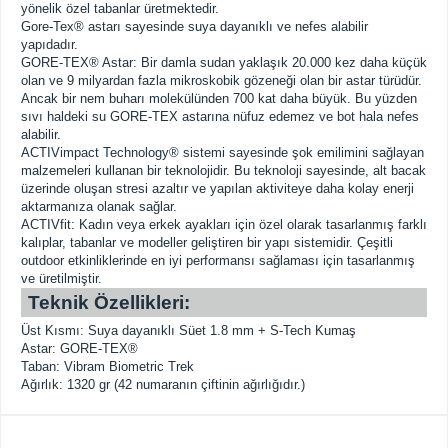
yönelik özel tabanlar üretmektedir.
Gore-Tex® astarı sayesinde suya dayanıklı ve nefes alabilir
yapıdadır.
GORE-TEX® Astar: Bir damla sudan yaklaşık 20.000 kez daha küçük
olan ve 9 milyardan fazla mikroskobik gözeneği olan bir astar türüdür.
Ancak bir nem buharı molekülünden 700 kat daha büyük. Bu yüzden
sıvı haldeki su GORE-TEX astarına nüfuz edemez ve bot hala nefes
alabilir.
ACTIVimpact Technology® sistemi sayesinde şok emilimini sağlayan
malzemeleri kullanan bir teknolojidir. Bu teknoloji sayesinde, alt bacak
üzerinde oluşan stresi azaltır ve yapılan aktiviteye daha kolay enerji
aktarmanıza olanak sağlar.
ACTIVfit: Kadın veya erkek ayakları için özel olarak tasarlanmış farklı
kalıplar, tabanlar ve modeller geliştiren bir yapı sistemidir. Çeşitli
outdoor etkinliklerinde en iyi performansı sağlaması için tasarlanmış
ve üretilmiştir.
Teknik Özellikleri:
Üst Kısmı: Suya dayanıklı Süet 1.8 mm + S-Tech Kumaş
Astar: GORE-TEX®
Taban: Vibram Biometric Trek
Ağırlık: 1320 gr (42 numaranın çiftinin ağırlığıdır.)