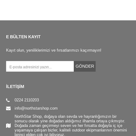
E BÜLTEN KAYIT
Kayıt olun, yeniliklerimizi ve fırsatlarımızı kaçırmayın!
GÖNDER
İLETİŞİM
0224 2110203
info@northstarshop.com
NorthStar Shop, doğaya olan sevda ve hayranlığımızın bir
sonucu olarak yine doğadan aldığımız ilhamla ortaya çıkmıştır.
Doğada zaman geçirmeyi seven ve her fırsatta doğayla iç içe
yaşamaya çalışan bizler, kaliteli outdoor ekipmanlarının önemini
birinci elden çok iyi biliyoruz.