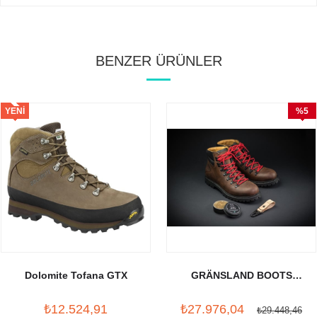
BENZER ÜRÜNLER
YENI
%5
ÜRÜN
İndirim
Dolomite Tofana GTX
GRÄNSLAND BOOTS
LUNDHAGS X CRUD
₺12.524,91
₺27.976,04
₺29.448,46