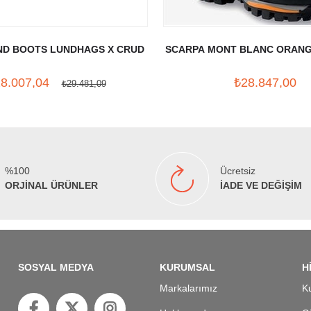
D BOOTS LUNDHAGS X CRUD
SCARPA MONT BLANC ORANG
8.007,04
₺28.847,00
₺29.481,09
%100
Ücretsiz
ORJİNAL ÜRÜNLER
İADE VE DEĞİŞİM
SOSYAL MEDYA
KURUMSAL
H
Markalarımız
Ku