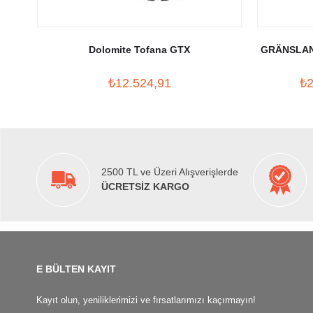
Dolomite Tofana GTX
GRÄNSLAN
₺12.524,91
₺2
2500 TL ve Üzeri Alışverişlerde
ÜCRETSİZ KARGO
E BÜLTEN KAYIT
Kayıt olun, yeniliklerimizi ve fırsatlarımızı kaçırmayın!