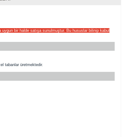
ha uygun bir halde satışa sunulmuştur. Bu hususlar bilinip kabul
l tabanlar üretmektedir.