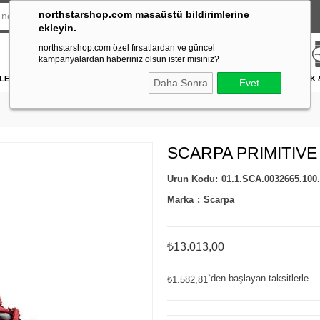
northstarshop.com masaüstü bildirimlerine
ekleyin.
northstarshop.com özel fırsatlardan ve güncel
kampanyalardan haberiniz olsun ister misiniz?
LERİ
DÜRBÜN & TELESKOP
FENER
DAĞCILIK & İŞ GÜVENLİĞİ
ATICILIK
Daha Sonra
Evet
SCARPA PRIMITIVE 
01.1.SCA.0032665.100
Marka
:
Scarpa
₺13.013,00
`den başlayan taksitlerle
₺1.582,81