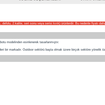
defolu, 2.kalite, seri sonu veya serisi kırık) ürünlerdir. Bu nedenle fiyatı da
ık botu modelinden esinlenerek tasarlanmıştır.
 bir markadır. Outdoor sektörü başta olmak üzere birçok sektöre yönelik öze