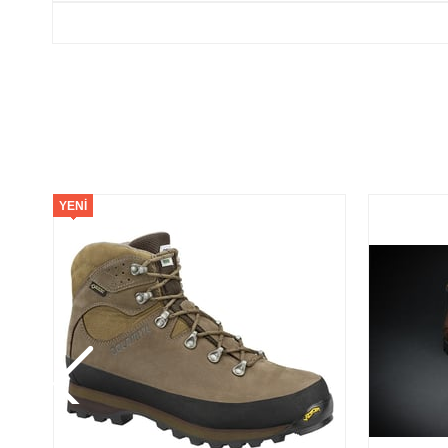
YENI
ÜRÜN