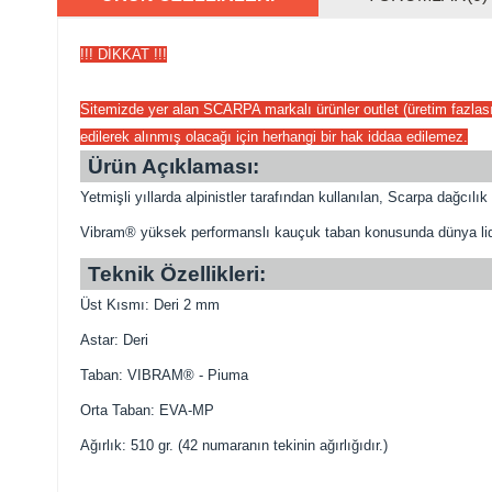
!!! DİKKAT !!!
Sitemizde yer alan SCARPA markalı ürünler outlet (üretim fazlası, 
edilerek alınmış olacağı için herhangi bir hak iddaa edilemez.
Ürün Açıklaması:
Yetmişli yıllarda alpinistler tarafından kullanılan, Scarpa dağcıl
Vibram® yüksek performanslı kauçuk taban konusunda dünya lideri
Teknik Özellikleri:
Üst Kısmı: Deri 2 mm
Astar: Deri
Taban: VIBRAM® - Piuma
Orta Taban: EVA-MP
Ağırlık: 510 gr. (42 numaranın tekinin ağırlığıdır.)