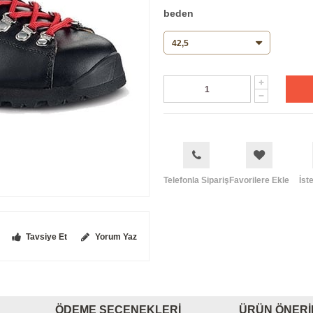
beden
Telefonla Sipariş
Favorilere Ekle
İst
Tavsiye Et
Yorum Yaz
ÖDEME SEÇENEKLERI
ÜRÜN ÖNERI