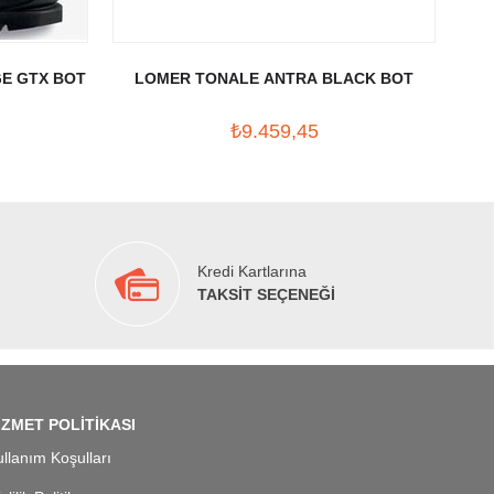
E GTX BOT
LOMER TONALE ANTRA BLACK BOT
5.
₺9.459,45
Kredi Kartlarına
TAKSİT SEÇENEĞİ
İZMET POLİTİKASI
llanım Koşulları