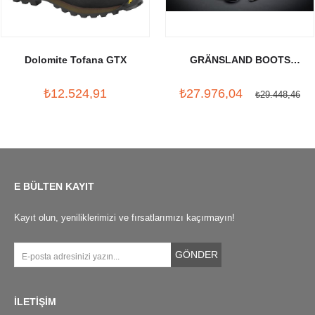
Dolomite Tofana GTX
GRÄNSLAND BOOTS
LUNDHAGS X CRUD
₺12.524,91
₺27.976,04
₺29.448,46
E BÜLTEN KAYIT
Kayıt olun, yeniliklerimizi ve fırsatlarımızı kaçırmayın!
GÖNDER
İLETİŞİM