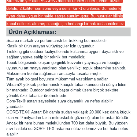
Sitemizde yer alan SCARPA markalı ürünler outlet (üretim fazlası,
defolu, 2.kalite, seri sonu veya serisi kırık) ürünlerdir. Bu nedenle
fiyatı daha uygun bir halde satışa sunulmuştur. Bu hususlar bilinip
kabul edilerek alınmış olacağı için herhangi bir hak iddaa edilemez.
Ürün Açıklaması:
Scarpa markalı ve performanslı bir trekking bot modelidir.
Klasik bir ürün arayan yürüyüşçüler için uygundur.
Trekking gibi outdoor faaliyetlerinde kullanıma uygun, dayanıklı ve
sağlam yapıya sahip bir teknik bot modelidir.
Topuk bölgesinde oluşan gerginlik kuvvetini yaymaya ve topuğun
uyumunu artırmaya yardımcı olan yenilikçi topuk sistemine sahiptir.
Maksimum konfor sağlaması amacıyla tasarlanmıştır.
Tüm ayak bölgesi boyunca mükemmel yastıklama sağlar.
Vibram® yüksek performanslı kauçuk taban konusunda dünya lideri
bir markadır. Outdoor sektörü başta olmak üzere birçok sektöre
yönelik özel tabanlar üretmektedir.
Gore-Tex® astarı sayesinde suya dayanıklı ve nefes alabilir
yapıdadır.
GORE-TEX® Astar: Bir damla sudan yaklaşık 20.000 kez daha küçük
olan ve 9 milyardan fazla mikroskobik gözeneği olan bir astar türüdür.
Ancak bir nem buharı molekülünden 700 kat daha büyük. Bu yüzden
sıvı haldeki su GORE-TEX astarına nüfuz edemez ve bot hala nefes
alabilir.