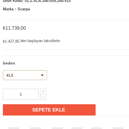
01.2.SCA.1067055.200.415
Marka
:
Scarpa
₺11.739,00
`den başlayan taksitlerle
₺1.427,85
beden