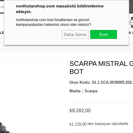
northstarshop.com masaüstü bildirimlerine
ekleyin.
northstarshop.com özel fırsatlardan ve güncel
kampanyalardan haberiniz olsun ister misiniz?
LERİ
DÜRBÜN & TELESKOP
FENER
DAĞCILIK & İŞ GÜVENLİĞİ
ATICILIK
Daha Sonra
Evet
SCARPA MISTRAL 
BOT
01.1.SCA.0030005.202
Marka
:
Scarpa
₺9.282,00
`den başlayan taksitlerle
₺1.129,00