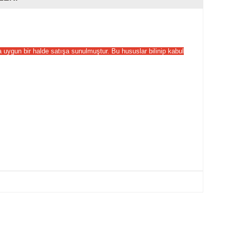
ha uygun bir halde satışa sunulmuştur. Bu hususlar bilinip kabul