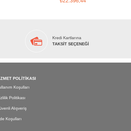
₺22.396,44
Kredi Kartlarına
TAKSİT SEÇENEĞİ
İZMET POLİTİKASI
llanım Koşulları
zlilik Politikası
venli Alışveriş
de Koşulları