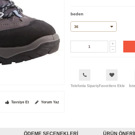
beden
Telefonla Sipariş
Favorilere Ekle
İst
Tavsiye Et
Yorum Yaz
ÖDEME SEÇENEKLERI
ÜRÜN ÖNERI