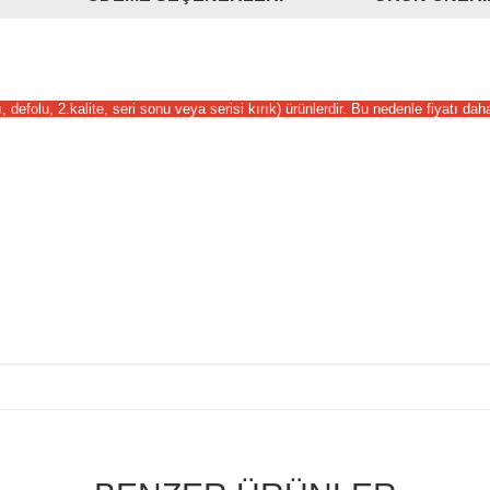
defolu, 2.kalite, seri sonu veya serisi kırık) ürünlerdir. Bu nedenle fiyatı da