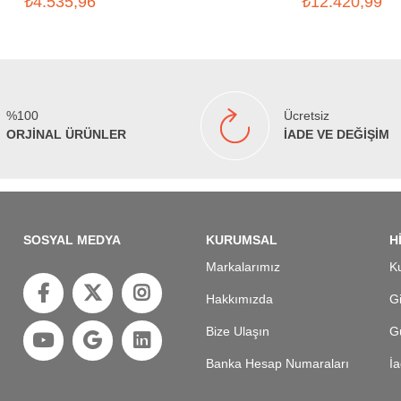
₺4.535,96
₺12.420,99
%100
Ücretsiz
ORJİNAL ÜRÜNLER
İADE VE DEĞİŞİM
SOSYAL MEDYA
KURUMSAL
H
Markalarımız
Ku
Hakkımızda
Gi
Bize Ulaşın
Gü
Banka Hesap Numaraları
İa