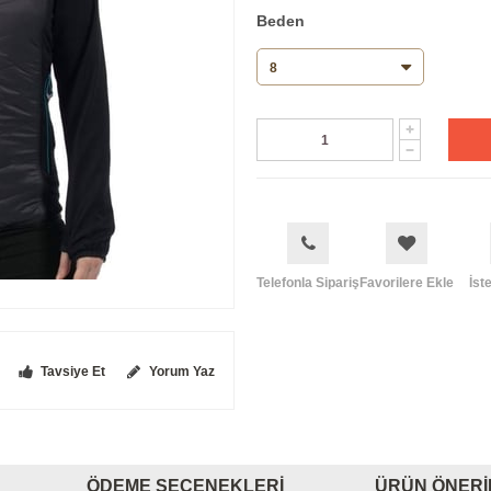
Beden
Telefonla Sipariş
Favorilere Ekle
İst
Tavsiye Et
Yorum Yaz
ÖDEME SEÇENEKLERI
ÜRÜN ÖNERI