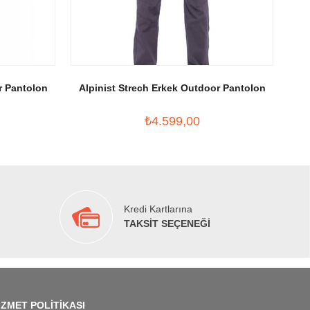
r Pantolon
Alpinist Strech Erkek Outdoor Pantolon
Al
₺4.599,00
Kredi Kartlarına
TAKSİT SEÇENEĞİ
İZMET POLİTİKASI