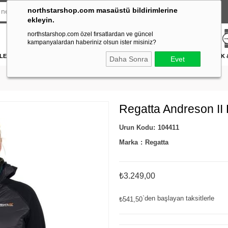
northstarshop.com masaüstü bildirimlerine
ekleyin.
northstarshop.com özel fırsatlardan ve güncel
kampanyalardan haberiniz olsun ister misiniz?
LERİ
DÜRBÜN & TELESKOP
FENER
DAĞCILIK & İŞ GÜVENLİĞİ
ATICILIK
Daha Sonra
Evet
Regatta Andreson II
104411
Marka
:
Regatta
₺3.249,00
`den başlayan taksitlerle
₺541,50