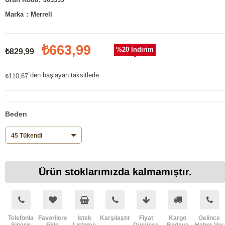
Marka
:
Merrell
₺663,99
%
20
İndirim
₺829,99
`den başlayan taksitlerle
₺110,67
Beden
Ürün stoklarımızda kalmamıştır.
Telefonla
Favorilere
İstek
Karşılaştır
Fiyat
Kargo
Gelince