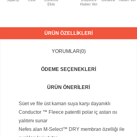
Sipariş
Ekle
Listeme
Düşünce
Bedava
Haber Ver
Ekle
Haber Ver
ÜRÜN ÖZELLIKLERI
YORUMLAR
(0)
ÖDEME SEÇENEKLERI
ÜRÜN ÖNERILERI
Süet ve file üst kaman suya karşı dayanıklı
Conductor ™ Fleece patentli polar iç astarı ısı
yalıtımı sunar
Nefes alan M-Select™ DRY membran özelliği ile