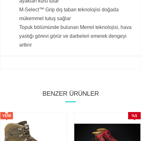
ayakları kuru tutar
M-Select™ Grip dış taban teknolojisi doğada
mükemmel tutuş sağlar
Topuk bölümünde bulunan Merrel teknolojisi, hava
yastığı görevi görür ve darbeleri emerek dengeyi
arttırır
BENZER ÜRÜNLER
YENI
%5
ÜRÜN
İndirim