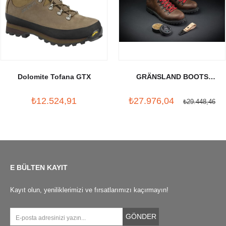
Dolomite Tofana GTX
GRÄNSLAND BOOTS
LUNDHAGS X CRUD
₺12.524,91
₺27.976,04
₺29.448,46
E BÜLTEN KAYIT
Kayıt olun, yeniliklerimizi ve fırsatlarımızı kaçırmayın!
GÖNDER