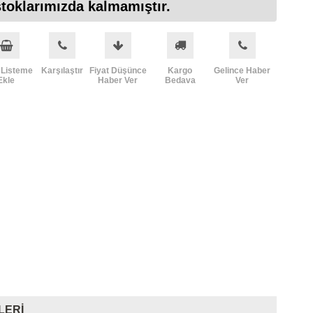
toklarımızda kalmamıştır.
 Listeme
Karşılaştır
Fiyat Düşünce
Kargo
Gelince Haber
Ekle
Haber Ver
Bedava
Ver
LERI