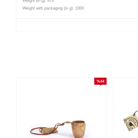
Weight (in g): 870
Weight with packaging (in g): 1000
%44
İndirim