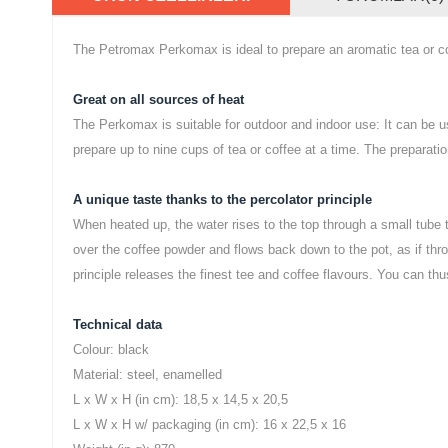
The Petromax Perkomax is ideal to prepare an aromatic tea or cof
Great on all sources of heat
The Perkomax is suitable for outdoor and indoor use: It can be 
prepare up to nine cups of tea or coffee at a time. The preparati
A unique taste thanks to the percolator principle
When heated up, the water rises to the top through a small tube t
over the coffee powder and flows back down to the pot, as if thro
principle releases the finest tee and coffee flavours. You can thu
Technical data
Colour: black
Material: steel, enamelled
L x W x H (in cm): 18,5 x 14,5 x 20,5
L x W x H w/ packaging (in cm): 16 x 22,5 x 16