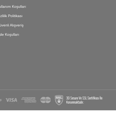
llanım Koşulları
zlilik Politikası
venli Alışveriş
de Koşulları