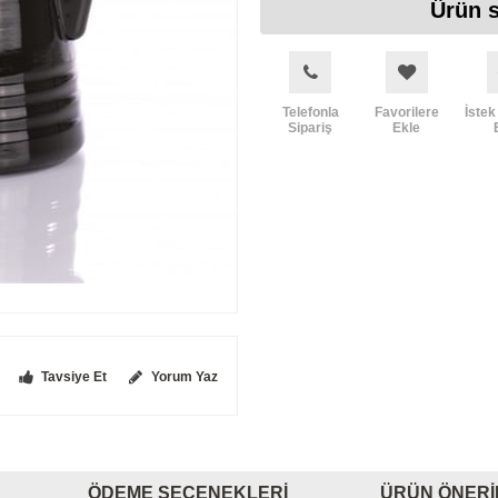
Ürün s
Telefonla
Favorilere
İstek
Sipariş
Ekle
Tavsiye Et
Yorum Yaz
ÖDEME SEÇENEKLERI
ÜRÜN ÖNERI