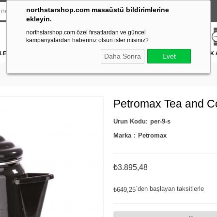
northstarshop.com masaüstü bildirimlerine
ekleyin.
northstarshop.com özel fırsatlardan ve güncel
kampanyalardan haberiniz olsun ister misiniz?
LERİ
DÜRBÜN & TELESKOP
FENER
DAĞCILIK & İŞ GÜVENLİĞİ
ATICILIK
Daha Sonra
Evet
Petromax Tea and Cof
per-9-s
Marka
:
Petromax
₺3.895,48
`den başlayan taksitlerle
₺649,25