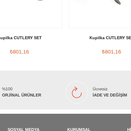
upilka CUTLERY SET
Kupilka CUTLERY S
₺801,16
₺801,16
%100
Ücretsiz
ORJİNAL ÜRÜNLER
İADE VE DEĞİŞİM
SOSYAL MEDYA
KURUMSAL
H