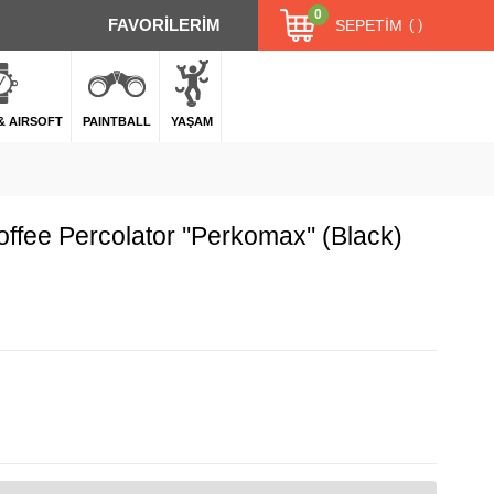
0
FAVORİLERİM
SEPETIM
 & AIRSOFT
PAINTBALL
YAŞAM
fee Percolator ''Perkomax'' (Black)